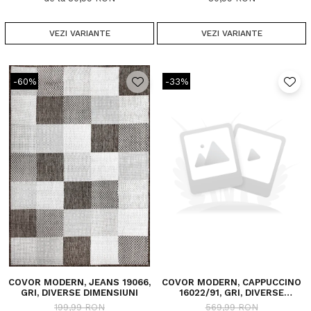
VEZI VARIANTE
VEZI VARIANTE
-60%
-33%
COVOR MODERN, JEANS 19066,
COVOR MODERN, CAPPUCCINO
GRI, DIVERSE DIMENSIUNI
16022/91, GRI, DIVERSE
DIMENSIUNI, 1700 GR/MP
199,99 RON
569,99 RON