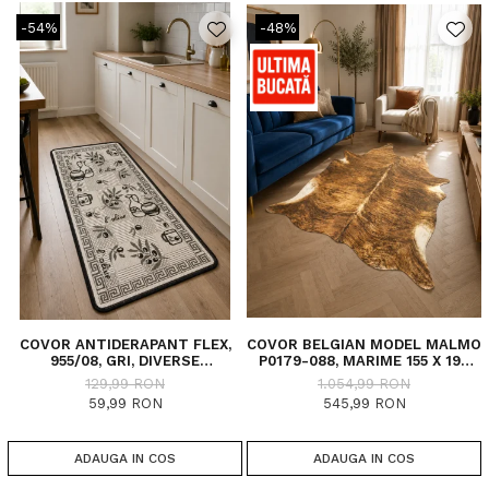
-54%
-48%
COVOR ANTIDERAPANT FLEX,
COVOR BELGIAN MODEL MALMO
955/08, GRI, DIVERSE
P0179-088, MARIME 155 X 190
DIMENSIUNI
CM, INALTIME FIR 4 MM
129,99 RON
1.054,99 RON
59,99 RON
545,99 RON
ADAUGA IN COS
ADAUGA IN COS