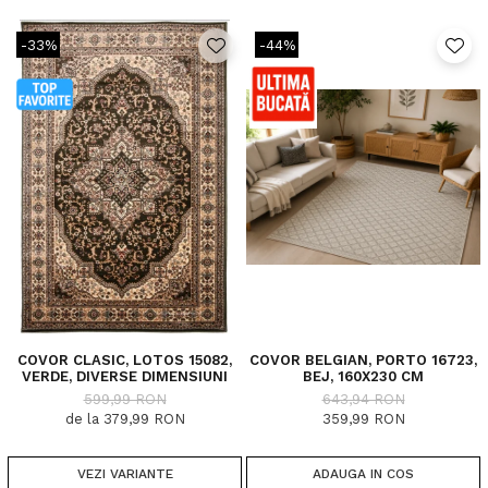
-33%
-44%
COVOR CLASIC, LOTOS 15082,
COVOR BELGIAN, PORTO 16723,
VERDE, DIVERSE DIMENSIUNI
BEJ, 160X230 CM
599,99 RON
643,94 RON
de la 379,99 RON
359,99 RON
VEZI VARIANTE
ADAUGA IN COS