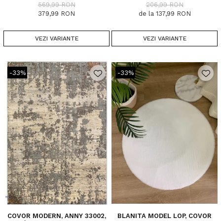
DIMENSIUNI, 1700 GR/MP
569,99 RON
206,99 RON
379,99 RON
de la 137,99 RON
VEZI VARIANTE
VEZI VARIANTE
-33%
-33%
COVOR MODERN, ANNY 33002,
BLANITA MODEL LOP, COVOR