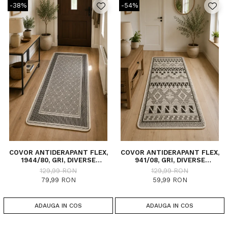
-38%
-54%
COVOR ANTIDERAPANT FLEX,
COVOR ANTIDERAPANT FLEX,
1944/80, GRI, DIVERSE
941/08, GRI, DIVERSE
DIMENSIUNI
DIMENSIUNI
129,99 RON
129,99 RON
79,99 RON
59,99 RON
ADAUGA IN COS
ADAUGA IN COS