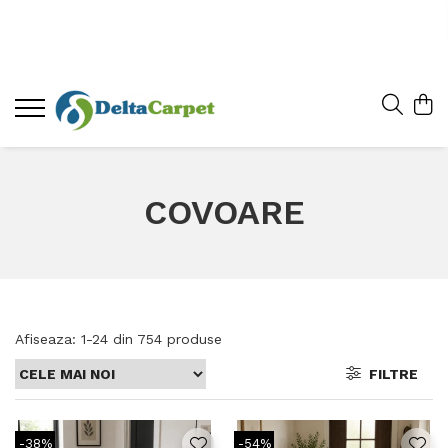
COVOARE
Afiseaza:
1-
24
din
754
produse
FILTRE
-38%
-54%