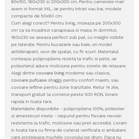
80x150, 160x230 si 200x300 cm. Pentru camerele mari
avem si format XXL, iar pentru intrari sau bai, modele
compacte de 50x80 cm.
Cum alegi corect? Pentru living, mizeaza pe 200x300
cm ca sa incadrezi canapeaua si masa. In dormitor,
160x230 se aseaza perfect sub pat, cu margini vizibile
pe laterale. Pentru bucatarie sau baie, un model
antiderapant, usor de spalat, cu fir scurt. Materialul
conteaza: polipropilena rezista la trafic si pete, iar
poliesterul aduce moliciune pentru zonele de relaxare.
Alegi dintre
covoare living
moderne sau clasice,
covoare pufoase
shaggy pentru confort maxim, sau
covoare ieftine pentru zone tranzitate. Retur 14 zile,
transport gratuit la comenzi peste 500 RON, livrare
rapida in toata tara.
Materialele disponibile - polipropilena 100%, poliester
si amestecuri mixte - raspund pentru fiecare nevoie:
rezistenta la trafic, moliciune sau pret accesibil. Livram
in toata tara cu firma de curierat verificata si ambalare
care protejeaza muchiile covorului pe drum. Daca nu