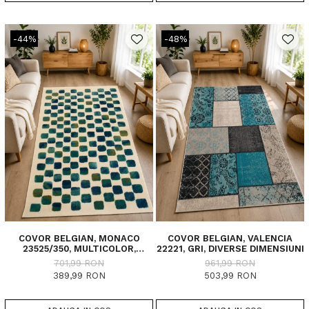
-44%
-48%
COVOR BELGIAN, MONACO
COVOR BELGIAN, VALENCIA
23525/350, MULTICOLOR,
22221, GRI, DIVERSE DIMENSIUNI
DIVERSE DIMENSIUNI
701,99 RON
961,99 RON
389,99 RON
503,99 RON