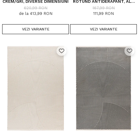
CREM/GRI, DIVERSE DIMENSIUNI
ROTUND ANTIDERAPANT, ALB
060, DIVERSE DIMENSIUNI, 1650
620,99 RON
167,99 RON
GR/MP
de la 413,99 RON
111,99 RON
VEZI VARIANTE
VEZI VARIANTE