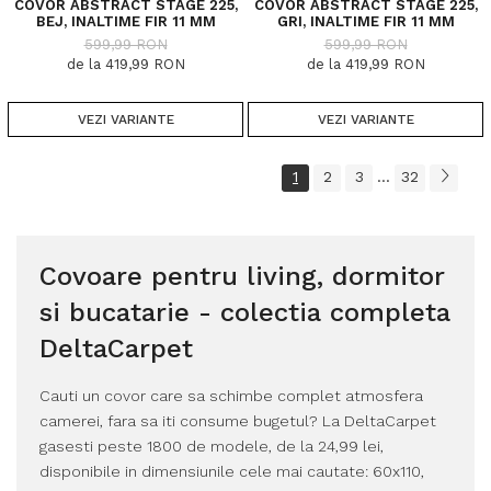
COVOR ABSTRACT STAGE 225,
COVOR ABSTRACT STAGE 225,
BEJ, INALTIME FIR 11 MM
GRI, INALTIME FIR 11 MM
599,99 RON
599,99 RON
de la 419,99 RON
de la 419,99 RON
VEZI VARIANTE
VEZI VARIANTE
1
2
3
32
...
Covoare pentru living, dormitor
si bucatarie - colectia completa
DeltaCarpet
Cauti un covor care sa schimbe complet atmosfera
camerei, fara sa iti consume bugetul? La DeltaCarpet
gasesti peste 1800 de modele, de la 24,99 lei,
disponibile in dimensiunile cele mai cautate: 60x110,