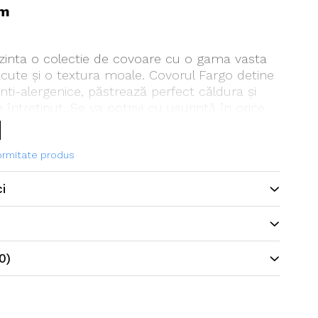
cm
zinta o colectie de covoare cu o gama vasta
acute și o textura moale. Covorul Fargo detine
anti-alergenice, păstrează perfect căldura și
 întreținut. Se va potrivi cu ușurință în orice
formitate produs
ci
0)