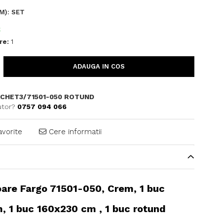
M)
:
SET
C
re:
1
ADAUGA IN COS
CHET3/71501-050 ROTUND
utor?
0757 094 066
avorite
Cere informatii
oare Fargo 71501-050, Crem, 1 buc
, 1 buc 160x230 cm , 1 buc rotund