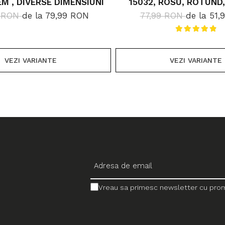
EM , DIVERSE DIMENSIUNI
15032, ROSU, ROTUND,
DIMENSIUNI, 1800 
9 RON
de la 79,99 RON
77,99 RON
de la 51
VEZI VARIANTE
VEZI VARIANTE
Vreau sa primesc newsletter cu promo