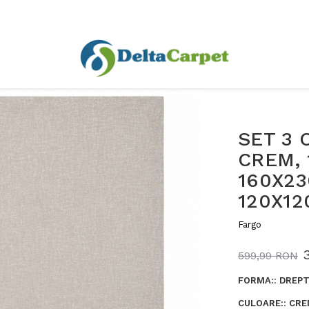
SET 3 
CREM, 
160X23
120X12
Fargo
599,99 RON
FORMA:
:
DREPT
CULOARE:
:
CRE