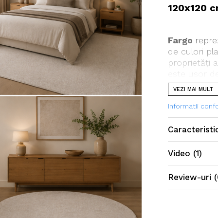
120x120 
Fargo
repre
de culori pl
proprietăți 
este usor de
interior.
VEZI MAI MULT
Informatii con
Caracteristi
Video
(1)
Review-uri
(