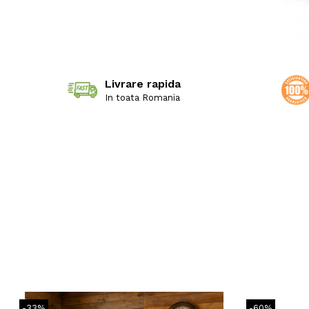
Livrare rapida
In toata Romania
-33%
-60%