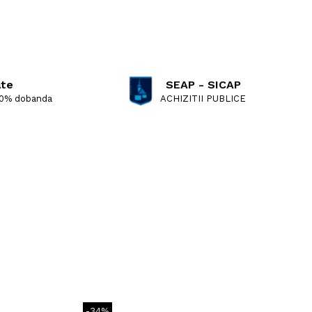
ate
SEAP - SICAP
 0% dobanda
ACHIZITII PUBLICE
-34%