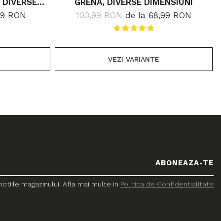
 DIVERSE
GRENA, DIVERSE DIMENSIUNI
GR/MP
,99 RON
103,99 RON
de la 68,99 RON
VEZI VARIANTE
tiile magazinului. Afla mai multe in
Politica de Confidentialitate