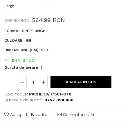
Fargo
564,99 RON
799,99 RON
FORMA:
:
DREPTUNGHI
CULOARE:
:
GRI
DIMENSIUNE (CM)
:
SET
5
IN STOC
Durata de livrare:
1
ADAUGA IN COS
Cod Produs:
PACHET3/71501-070
Ai nevoie de ajutor?
0757 094 066
Adauga la Favorite
Cere informatii