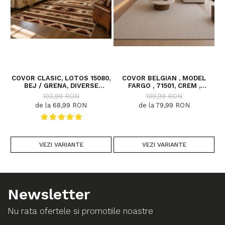
COVOR CLASIC, LOTOS 15080,
COVOR BELGIAN , MODEL
C
BEJ / GRENA, DIVERSE
FARGO , 71501, CREM ,
DIMENSIUNI
DIVERSE DIMENSIUNI
103,99 RON
199,99 RON
de la 68,99 RON
de la 79,99 RON
VEZI VARIANTE
VEZI VARIANTE
Newsletter
Nu rata ofertele si promotiile noastre