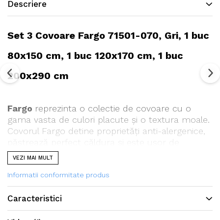
Descriere
Set 3 Covoare Fargo 71501-070, Gri, 1 buc
80x150 cm, 1 buc 120x170 cm, 1 buc
200x290 cm
Fargo
reprezinta o colectie de covoare cu o
gama vasta de culori placute și o textura moale.
Covorul Fargo detine proprietăți anti-alergenice,
păstrează perfect căldura și este usor de
întreținut. Se va potrivi cu ușurință în orice
VEZI MAI MULT
interior.
Informatii conformitate produs
Caracteristici