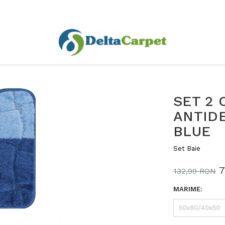
SET 2 
ANTID
BLUE
Set Baie
7
132,99 RON
MARIME
:
50x80/40x50