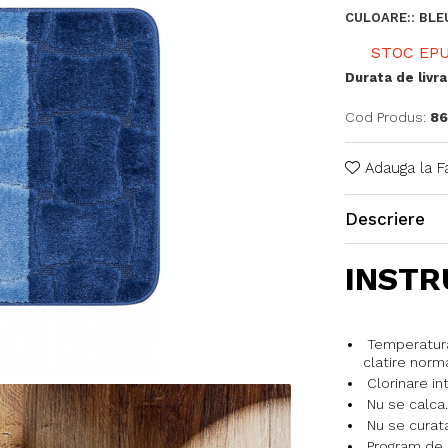
CULOARE:
:
BLE
STOC EPU
Durata de livra
Cod Produs:
86
Adauga la F
Descriere
INSTR
Temperatura
clatire norm
Clorinare int
Nu se calca.
Nu se curata
Program de 