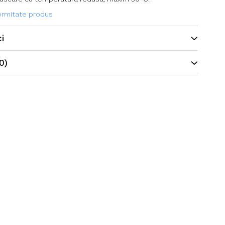
formitate produs
ci
0)