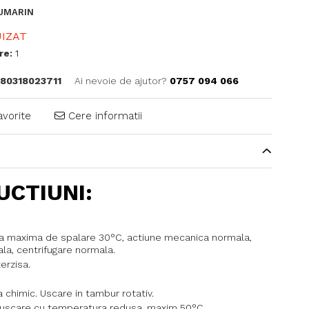
UMARIN
IZAT
re:
1
80318023711
Ai nevoie de ajutor?
0757 094 066
avorite
Cere informatii
UCTIUNI:
 maxima de spalare 30°C, actiune mecanica normala,
ala, centrifugare normala.
erzisa.
 chimic. Uscare in tambur rotativ.
uscare cu temperatura redusa, maxim 50°C.