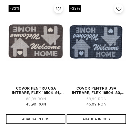
-33%
-33%
COVOR PENTRU USA
COVOR PENTRU USA
INTRARE, FLEX 19504-91,
INTRARE, FLEX 19504-80,
ANTIDERAPANT, MARO, 50X80
ANTIDERAPANT, GRI, 50X80
A
68,99 RON
68,99 RON
CM
CM
45,99 RON
45,99 RON
ADAUGA IN COS
ADAUGA IN COS