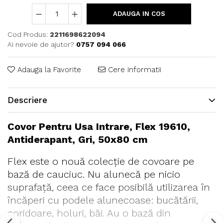
ADAUGA IN COS
Cod Produs:
2211698622094
Ai nevoie de ajutor?
0757 094 066
Adauga la Favorite
Cere informatii
Descriere
Covor Pentru Usa Intrare, Flex 19610,
Antiderapant, Gri, 50x80 cm
Flex este o nouă colecție de covoare pe
bază de cauciuc. Nu alunecă pe nicio
suprafață, ceea ce face posibilă utilizarea în
încăperi cu podele alunecoase: bucătării,
coridoare, holuri, băi. Au o bază din