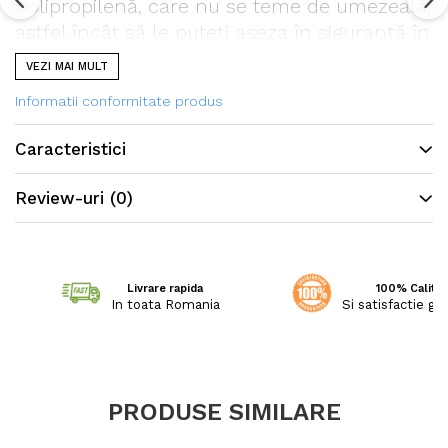
polipropilenă, care nu se teme de umezeală,
astfel încât să le puteți așeza în siguranță în
aer liber: terase, nișe, verande și balcoane
VEZI MAI MULT
deschise.
Informatii conformitate produs
Caracteristici
Review-uri
(0)
Livrare rapida
100% Calitat
In toata Romania
Si satisfactie ga
PRODUSE SIMILARE