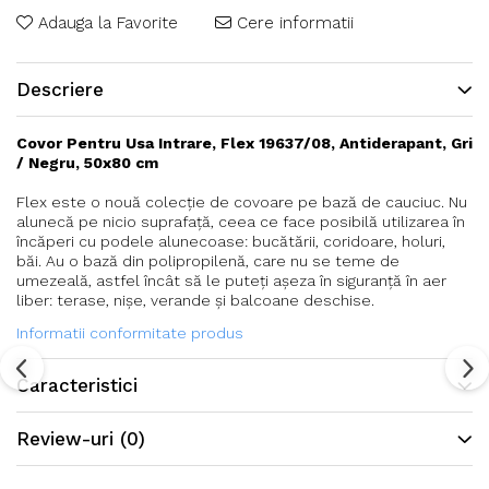
Adauga la Favorite
Cere informatii
Descriere
Covor Pentru Usa Intrare, Flex 19637/08, Antiderapant, Gri
/ Negru, 50x80 cm
Flex este o nouă colecție de covoare pe bază de cauciuc. Nu
alunecă pe nicio suprafață, ceea ce face posibilă utilizarea în
încăperi cu podele alunecoase: bucătării, coridoare, holuri,
băi. Au o bază din polipropilenă, care nu se teme de
umezeală, astfel încât să le puteți așeza în siguranță în aer
liber: terase, nișe, verande și balcoane deschise.
Informatii conformitate produs
Caracteristici
Review-uri
(0)