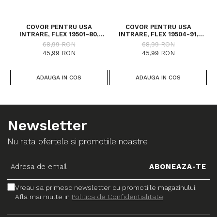
COVOR PENTRU USA
COVOR PENTRU USA
INTRARE, FLEX 19501-80,
INTRARE, FLEX 19504-91,
ANTIDERAPANT, GRI / NEGRU,
ANTIDERAPANT, MARO, 50X80
68,99 RON
68,99 RON
50X80 CM
CM
45,99 RON
45,99 RON
ADAUGA IN COS
ADAUGA IN COS
Newsletter
Nu rata ofertele si promotiile noastre
Vreau sa primesc newsletter cu promotiile magazinului.
Afla mai multe in
Politica de Confidentialitate