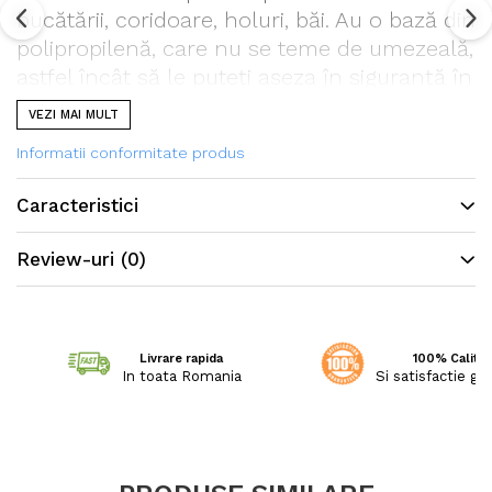
bucătării, coridoare, holuri, băi. Au o bază din
polipropilenă, care nu se teme de umezeală,
astfel încât să le puteți așeza în siguranță în
aer liber: terase, nișe, verande și balcoane
VEZI MAI MULT
deschise.
Informatii conformitate produs
Caracteristici
Review-uri
(0)
Livrare rapida
100% Calitat
In toata Romania
Si satisfactie ga