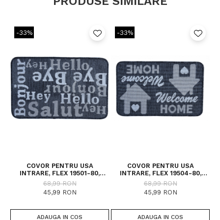
PRODUSE SIMILARE
-33%
-33%
COVOR PENTRU USA
COVOR PENTRU USA
INTRARE, FLEX 19501-80,
INTRARE, FLEX 19504-80,
ANTIDERAPANT, GRI / NEGRU,
ANTIDERAPANT, GRI, 50X80
A
68,99 RON
68,99 RON
50X80 CM
CM
45,99 RON
45,99 RON
ADAUGA IN COS
ADAUGA IN COS