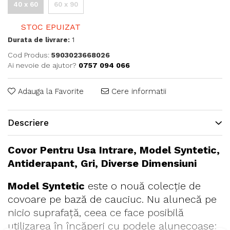
40 x 60
60 x 90
STOC EPUIZAT
Durata de livrare:
1
Cod Produs:
5903023668026
Ai nevoie de ajutor?
0757 094 066
Adauga la Favorite
Cere informatii
Descriere
Covor Pentru Usa Intrare, Model Syntetic,
Antiderapant, Gri, Diverse Dimensiuni
Model Syntetic
este o nouă colecție de
covoare pe bază de cauciuc. Nu alunecă pe
nicio suprafață, ceea ce face posibilă
utilizarea în încăperi cu podele alunecoase: