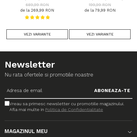
DIMENSIUNI, 2300 GR/MP
DIVERSE DIMENSIUNI
B
689,99 RON
199,99 RON
de la 269,99 RON
de la 79,99 RON
VEZI VARIANTE
VEZI VARIANTE
Newsletter
Nu rata ofertele si promotiile noastre
Vreau sa primesc newsletter cu promotiile magazinului.
Afla mai multe in
Politica de Confidentialitate
MAGAZINUL MEU