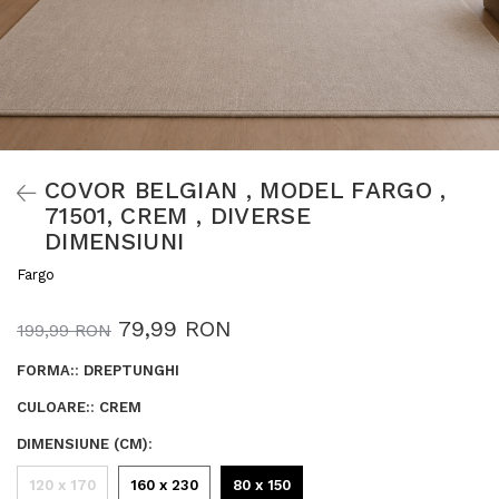
COVOR BELGIAN , MODEL FARGO ,
71501, CREM , DIVERSE
DIMENSIUNI
Fargo
79,99 RON
199,99 RON
FORMA:
:
DREPTUNGHI
CULOARE:
:
CREM
DIMENSIUNE (CM)
:
120 x 170
160 x 230
80 x 150