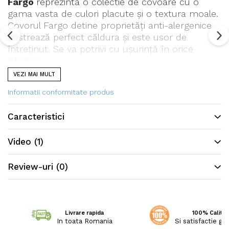
Fargo
reprezinta o colectie de covoare cu o
gama vasta de culori placute și o textura moale.
Covorul Fargo detine proprietăți anti-alergenice,
păstrează perfect căldura și este usor de
întreținut. Se va potrivi cu ușurință în orice
interior.
VEZI MAI MULT
Informatii conformitate produs
Caracteristici
Video
(1)
Review-uri
(0)
Livrare rapida
100% Calitat
In toata Romania
Si satisfactie ga