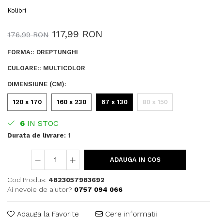
Kolibri
117,99 RON
176,99 RON
FORMA:
:
DREPTUNGHI
CULOARE:
:
MULTICOLOR
DIMENSIUNE (CM)
:
120 x 170
160 x 230
67 x 130
80 x 150
6
IN STOC
Durata de livrare:
1
ADAUGA IN COS
Cod Produs:
4823057983692
Ai nevoie de ajutor?
0757 094 066
Adauga la Favorite
Cere informatii