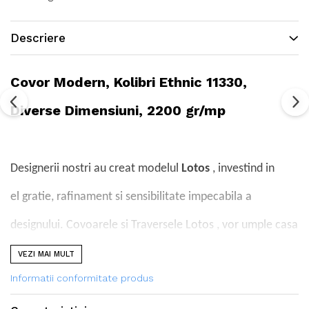
Descriere
Covor Modern, Kolibri Ethnic 11330,
Diverse Dimensiuni, 2200 gr/mp
Designerii nostri au creat modelul
Lotos
, investind in
el gratie, rafinament si sensibilitate impecabila a
designului. Covoarele si Traversele Lotos , vor umple casa
cu armonie, confort si liniste.
VEZI MAI MULT
Informatii conformitate produs