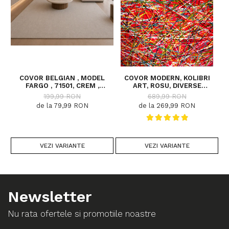
COVOR BELGIAN , MODEL
COVOR MODERN, KOLIBRI
FARGO , 71501, CREM ,
ART, ROSU, DIVERSE
DIVERSE DIMENSIUNI
DIMENSIUNI, 2300 GR/MP
199,99 RON
689,99 RON
de la 79,99 RON
de la 269,99 RON
VEZI VARIANTE
VEZI VARIANTE
Newsletter
Nu rata ofertele si promotiile noastre