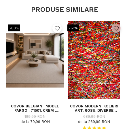
PRODUSE SIMILARE
Super-rezistent - fabricat din 100%
polipropilena de cea mai inalta calitate.
-60%
-61%
Proprietati antistatic.
Potrivit pentru pardoseli incalzite.
COVOR BELGIAN , MODEL
COVOR MODERN, KOLIBRI
FARGO , 71501, CREM ,
ART, ROSU, DIVERSE
DIVERSE DIMENSIUNI
DIMENSIUNI, 2300 GR/MP
199,99 RON
689,99 RON
de la 79,99 RON
de la 269,99 RON