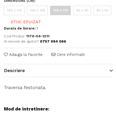
DIMENSIUNE (CM)
:
100 x 110
100 x 158
120 x 110
60 x 90
80 x 50
STOC EPUIZAT
Durata de livrare:
1
Cod Produs:
1170-54-1211
Ai nevoie de ajutor?
0757 094 066
Adauga la Favorite
Cere informatii
Descriere
Traversa festonata.
Mod de intretinere: