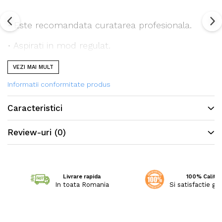
• Este recomandata curatarea profesionala.
• Aspirati in mod regulat.
VEZI MAI MULT
Informatii conformitate produs
Toate covoarele noastre sunt certificate
conform standardului STANDARD 100 de catre
Caracteristici
OEKO-TEX®,
Review-uri
(0)
garantand absenta substantelor nocive in
cantitati care ar putea dauna sanatatii.
Livrare rapida
100% Calitat
In toata Romania
Si satisfactie ga
Caracteristici: