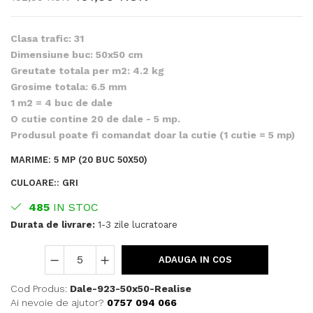
Clasa trafic: 31
Dimensiune buc: 50x50 cm
Greutate totala per m2: 4.2 kg
Grosime totala: 6.5 mm
1 m2 = 4 buc de dale
O cutie contine 20 de dale - 5 mp.
Produsul poate fi comandat doar la cutie (1 cutie = 5 mp)
MARIME
:
5 MP (20 BUC 50X50)
CULOARE:
:
GRI
485
IN STOC
Durata de livrare:
1-3 zile lucratoare
ADAUGA IN COS
Cod Produs:
Dale-923-50x50-Realise
Ai nevoie de ajutor?
0757 094 066