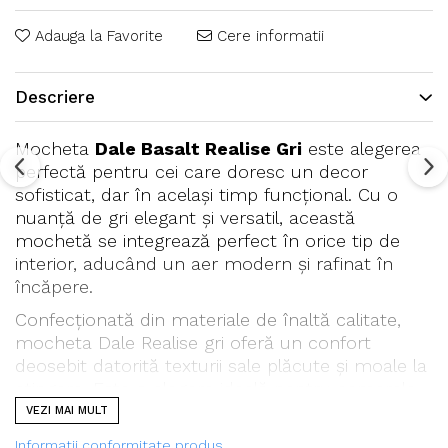
Adauga la Favorite
Cere informatii
Descriere
Mocheta
Dale Basalt Realise Gri
este alegerea
perfectă pentru cei care doresc un decor
sofisticat, dar în același timp funcțional. Cu o
nuanță de gri elegant și versatil, această
mochetă se integrează perfect în orice tip de
interior, aducând un aer modern și rafinat în
încăpere.
Confecționată din materiale de înaltă calitate,
mocheta Dale Realise gri oferă un confort
deosebit datorită texturii sale plăcute și moale la
atingere. Este o alegere ideală pentru camerele
de zi, dormitoare sau birouri, oferind o
VEZI MAI MULT
atmosferă relaxantă și confortabilă, fără a
Informatii conformitate produs