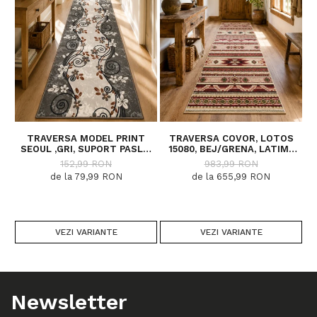
TRAVERSA MODEL PRINT
TRAVERSA COVOR, LOTOS
SEOUL ,GRI, SUPORT PASLA,
15080, BEJ/GRENA, LATIME
M
LATIME 100 CM, 820 GR/MP
200 CM, DIVERSE LUNGIMI
152,99 RON
983,99 RON
de la 79,99 RON
de la 655,99 RON
VEZI VARIANTE
VEZI VARIANTE
Newsletter