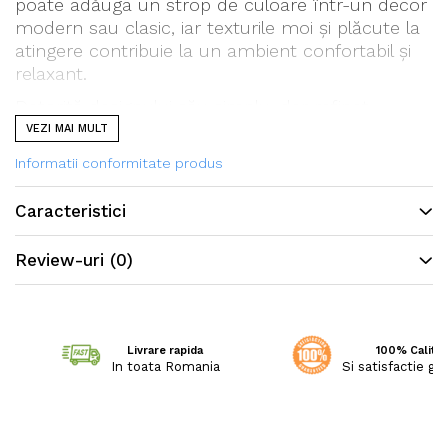
poate adăuga un strop de culoare într-un decor
modern sau clasic, iar texturile moi și plăcute la
atingere contribuie la un ambient confortabil și
relaxant.
Datorită designului său simplu, dar rafinat,
mocheta se integrează perfect în diverse spații,
VEZI MAI MULT
de la dormitoare și livinguri, până la birouri sau
Informatii conformitate produs
camere de oaspeți. De asemenea, este ușor de
întreținut, fiind rezistentă la uzură și la murdărie.
Caracteristici
Review-uri
(0)
Livrare rapida
100% Calitat
In toata Romania
Si satisfactie ga