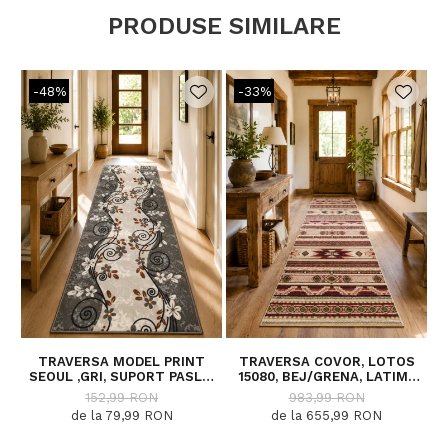
PRODUSE SIMILARE
-48%
-33%
TRAVERSA MODEL PRINT
TRAVERSA COVOR, LOTOS
SEOUL ,GRI, SUPORT PASLA,
15080, BEJ/GRENA, LATIME
5
LATIME 100 CM, 820 GR/MP
200 CM, DIVERSE LUNGIMI
152,99 RON
983,99 RON
de la 79,99 RON
de la 655,99 RON