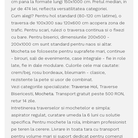
cm pana la formate lungi 150x1000 cm. Pretul median, in
jur de 474 lei, reflecta versatilitatea categoriei.
Cum alegi? Pentru hol standard (80-120 cm latime), o
traversa de 100x300 sau 120x600 cm acopera zona de
trafic. Pentru scari, rulezi o traversa continua si o fixezi
cu bare. Pentru biserici, dimensiunile 200x500 -
200x1000 cm sunt standard pentru naos si altar.
Mocheta se foloseste pentru suprafete mari, continue
- birouri, sali de evenimente, case integrale - fie in role
late, fie in dale modulare. Culorile cele mai cautate:
crem/bej, rosu bordeaux, bleumarin - clasice,
rezistente la pete si usor de combinat.
Vezi categoriile specializate:
Traverse Hol
, Traverse
Bisericesti,
Mocheta
. Transport gratuit peste 500 RON,
retur 14 zile.
Intretinerea traverselor si mochetelor e simpla:
aspirator regulat, curatare umeda la 6 luni cu solutie
specifica. Pentru mochete la rola, imbinam profesionist
pe teren la cerere. Livrare in toata tara cu transport
pentru volume mari si suport dedicat pentru comenzi