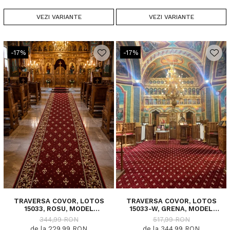
VEZI VARIANTE
VEZI VARIANTE
-17%
-17%
TRAVERSA COVOR, LOTOS
TRAVERSA COVOR, LOTOS
15033, ROSU, MODEL
15033-W, GRENA, MODEL
BISERICESC, LATIME 100 CM,
BISERICESC, LATIME 100 CM,
344,99 RON
517,99 RON
DIVERSE LUNGIMI, 1800 GR/MP
DIVERSE LUNGIMI, 1800 GR/MP
de la 229,99 RON
de la 344,99 RON