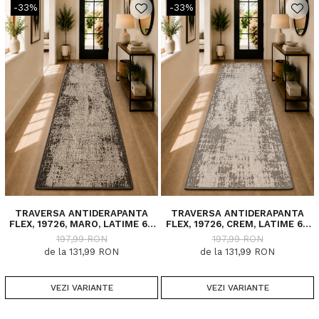
-33%
-33%
TRAVERSA ANTIDERAPANTA
TRAVERSA ANTIDERAPANTA
FLEX, 19726, MARO, LATIME 67
FLEX, 19726, CREM, LATIME 67
CM, DIVERSE LUNGIMI
CM, DIVERSE LUNGIMI
197,99 RON
197,99 RON
de la 131,99 RON
de la 131,99 RON
VEZI VARIANTE
VEZI VARIANTE