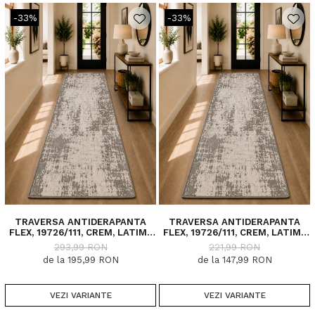
-33%
-33%
TRAVERSA ANTIDERAPANTA
TRAVERSA ANTIDERAPANTA
FLEX, 19726/111, CREM, LATIME
FLEX, 19726/111, CREM, LATIME
100 CM, DIVERSE LUNGIMI
75 CM, DIVERSE LUNGIMI
293,99 RON
221,99 RON
de la 195,99 RON
de la 147,99 RON
VEZI VARIANTE
VEZI VARIANTE