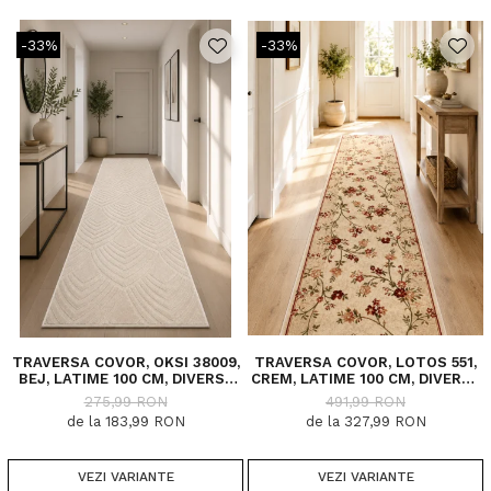
-33%
-33%
TRAVERSA COVOR, OKSI 38009,
TRAVERSA COVOR, LOTOS 551,
BEJ, LATIME 100 CM, DIVERSE
CREM, LATIME 100 CM, DIVERSE
LUNGIMI
LUNGIMI
275,99 RON
491,99 RON
de la 183,99 RON
de la 327,99 RON
VEZI VARIANTE
VEZI VARIANTE