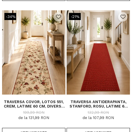
-34%
-21%
TRAVERSA COVOR, LOTOS 551,
TRAVERSA ANTIDERAPANTA,
CREM, LATIME 60 CM, DIVERSE
STANFORD, ROSU, LATIME 67
LUNGIMI
CM, DIVERSE LUNGIMI
199,99 RON
132,99 RON
de la 131,99 RON
de la 107,99 RON