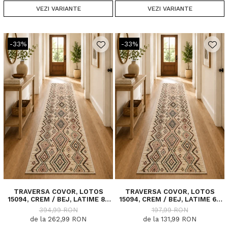
VEZI VARIANTE
VEZI VARIANTE
-33%
-33%
TRAVERSA COVOR, LOTOS
TRAVERSA COVOR, LOTOS
15094, CREM / BEJ, LATIME 80
15094, CREM / BEJ, LATIME 60
CM, DIFERITE LUNGIMI, 1800
CM, DIFERITE LUNGIMI, 1800
394,99 RON
197,99 RON
GR/MP
GR/MP
de la 262,99 RON
de la 131,99 RON