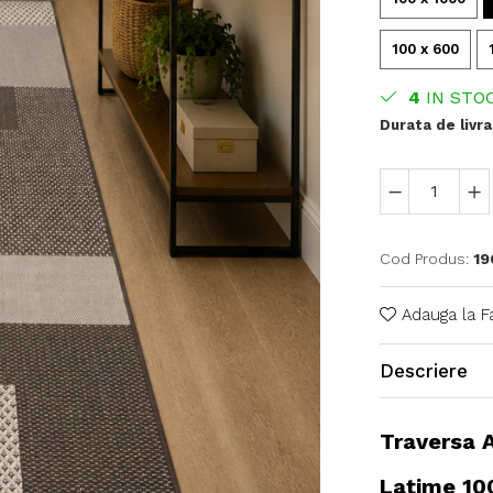
100 x 600
4
IN STO
Durata de livra
Cod Produs:
19
Adauga la F
Descriere
Traversa 
Latime 10