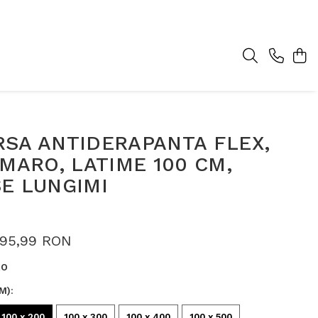
RSA ANTIDERAPANTA FLEX,
 MARO, LATIME 100 CM,
E LUNGIMI
195,99 RON
RO
M)
:
100 x 200
100 x 300
100 x 400
100 x 500