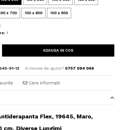
100 x 700
100 x 800
100 x 900
C
re:
1
ADAUGA IN COS
645-91-12
Ai nevoie de ajutor?
0757 094 066
avorite
Cere informatii
Antiderapanta Flex, 19645, Maro,
0 cm, Diverse Lungimi