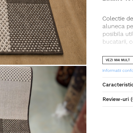
Colectie d
aluneca pe
posibila ut
bucatarii, c
VEZI MAI MULT
Informatii con
Caracteristi
Review-uri
(