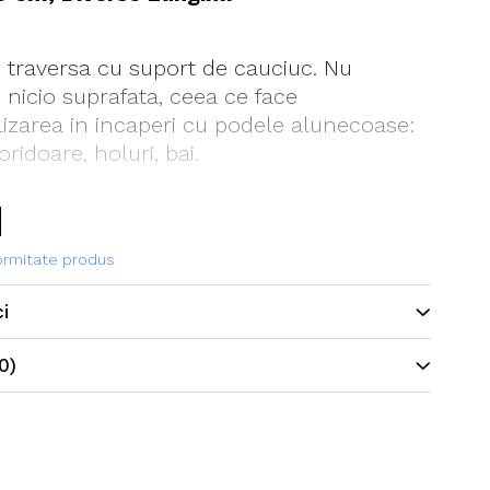
e traversa cu suport de cauciuc. Nu
 nicio suprafata, ceea ce face
ilizarea in incaperi cu podele alunecoase:
oridoare, holuri, bai.
formitate produs
ci
0)