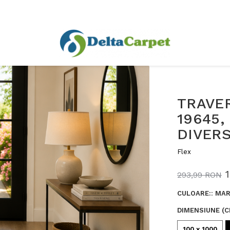
TRAVE
19645,
DIVERS
Flex
293,99 RON
CULOARE:
:
MA
DIMENSIUNE (C
100 x 1000