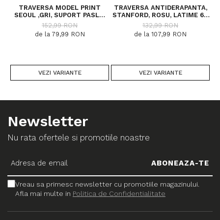
TRAVERSA MODEL PRINT
TRAVERSA ANTIDERAPANTA,
SEOUL ,GRI, SUPORT PASLA,
STANFORD, ROSU, LATIME 67
LATIME 100 CM, 820 GR/MP
CM, DIVERSE LUNGIMI
152,99 RON
132,99 RON
de la 79,99 RON
de la 107,99 RON
VEZI VARIANTE
VEZI VARIANTE
Newsletter
Nu rata ofertele si promotiile noastre
Vreau sa primesc newsletter cu promotiile magazinului.
Afla mai multe in
Politica de Confidentialitate