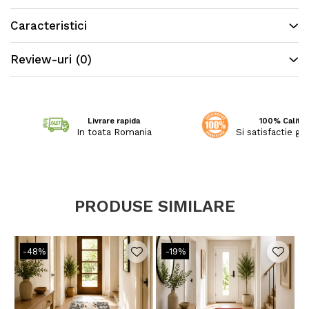
OEKO-TEX®,
Caracteristici
garantand absenta substantelor nocive in
cantitati care ar putea dauna sanatati
Review-uri
(0)
Livrare rapida
100% Calitat
In toata Romania
Si satisfactie ga
PRODUSE SIMILARE
-48%
-19%