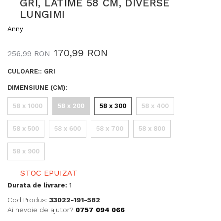
GRI, LATIME 58 CM, DIVERSE
LUNGIMI
Anny
170,99 RON
256,99 RON
CULOARE:
:
GRI
DIMENSIUNE (CM)
:
58 x 1000
58 x 200
58 x 300
58 x 400
58 x 500
58 x 600
58 x 700
58 x 800
58 x 900
STOC EPUIZAT
Durata de livrare:
1
Cod Produs:
33022-191-582
Ai nevoie de ajutor?
0757 094 066