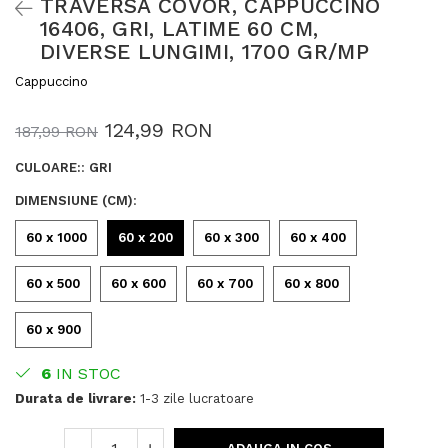
TRAVERSA COVOR, CAPPUCCINO
16406, GRI, LATIME 60 CM,
DIVERSE LUNGIMI, 1700 GR/MP
Cappuccino
124,99 RON
187,99 RON
CULOARE:
:
GRI
DIMENSIUNE (CM)
:
60 x 1000
60 x 200
60 x 300
60 x 400
60 x 500
60 x 600
60 x 700
60 x 800
60 x 900
6
IN STOC
Durata de livrare:
1-3 zile lucratoare