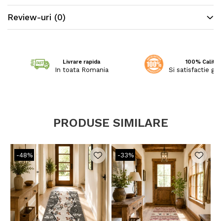
confere covoarelor o textură și strălucire
Review-uri
(0)
deosebită.
Livrare rapida
100% Calitat
In toata Romania
Si satisfactie ga
PRODUSE SIMILARE
-48%
-33%