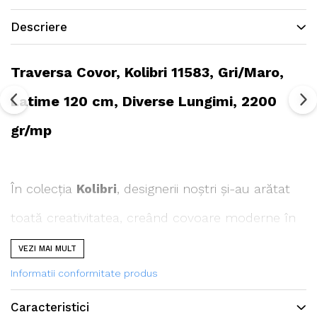
Descriere
Traversa Covor, Kolibri 11583, Gri/Maro,
Latime 120 cm, Diverse Lungimi, 2200
gr/mp
În colecția
Kolibri
, designerii noștri și-au arătat
toată creativitatea, creând covoare moderne în
cele mai vibrante culori și modele deosebite.
VEZI MAI MULT
Informatii conformitate produs
Colecția este produsă în calitatea FRIESE, din fire
răsucite într-un mod special, ceea ce permite să
Caracteristici