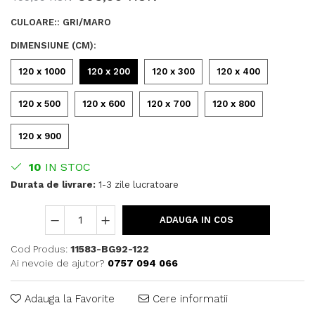
CULOARE:
:
GRI/MARO
DIMENSIUNE (CM)
:
120 x 1000
120 x 200
120 x 300
120 x 400
120 x 500
120 x 600
120 x 700
120 x 800
120 x 900
10
IN STOC
Durata de livrare:
1-3 zile lucratoare
ADAUGA IN COS
Cod Produs:
11583-BG92-122
Ai nevoie de ajutor?
0757 094 066
Adauga la Favorite
Cere informatii