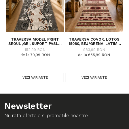
TRAVERSA MODEL PRINT
TRAVERSA COVOR, LOTOS
SEOUL ,GRI, SUPORT PASLA,
15080, BEJ/GRENA, LATIME
M
LATIME 100 CM, 820 GR/MP
200 CM, DIVERSE LUNGIMI
152,99 RON
983,99 RON
de la 79,99 RON
de la 655,99 RON
VEZI VARIANTE
VEZI VARIANTE
Newsletter
Nu rata ofertele si promotiile noastre