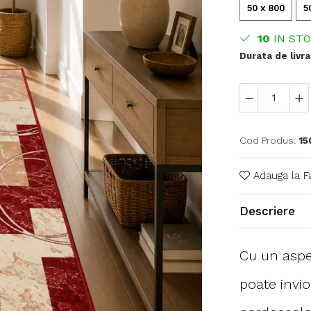
50 x 800
5
10
IN ST
Durata de livra
Cod Produs:
15
Adauga la F
Descriere
Cu un aspec
poate invi