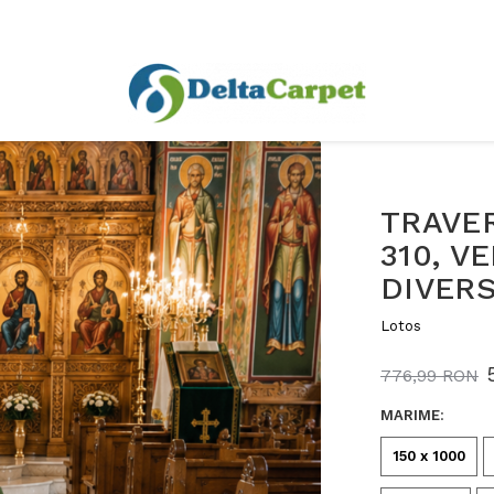
TRAVER
310, V
DIVERS
Lotos
776,99 RON
MARIME
:
150 x 1000