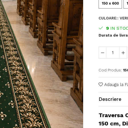
150 x 600
CULOARE:
:
VER
9
IN STO
Durata de livra
Cod Produs:
15
Adauga la F
Descriere
Traversa C
150 cm, D