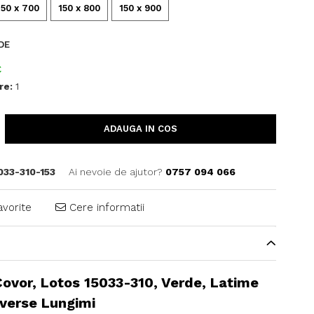
150 x 700
150 x 800
150 x 900
DE
C
re:
1
ADAUGA IN COS
033-310-153
Ai nevoie de ajutor?
0757 094 066
avorite
Cere informatii
ovor, Lotos 15033-310, Verde, Latime
iverse Lungimi