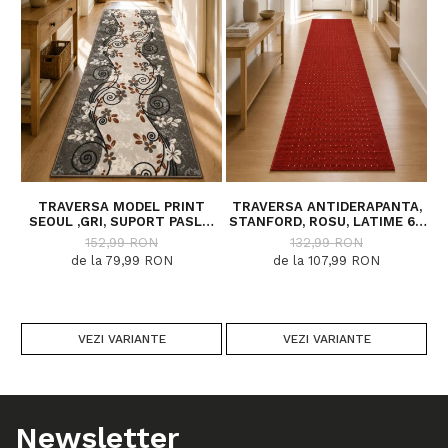
TRAVERSA MODEL PRINT
TRAVERSA ANTIDERAPANTA,
SEOUL ,GRI, SUPORT PASLA,
STANFORD, ROSU, LATIME 67
LATIME 100 CM, 820 GR/MP
CM, DIVERSE LUNGIMI
152,99 RON
132,99 RON
de la 79,99 RON
de la 107,99 RON
VEZI VARIANTE
VEZI VARIANTE
Newsletter