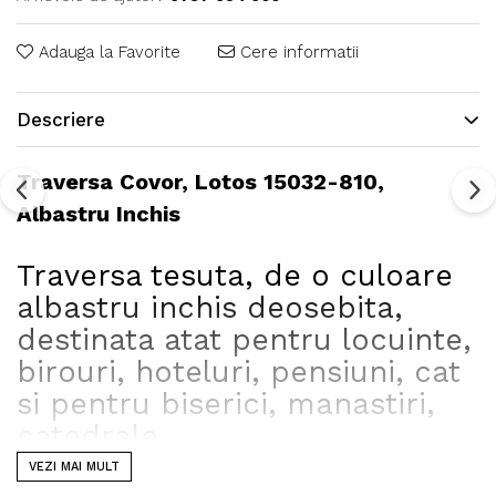
Adauga la Favorite
Cere informatii
Descriere
Traversa Covor, Lotos 15032-810,
Albastru Inchis
Traversa tesuta, de o culoare
albastru inchis deosebita,
destinata atat pentru locuinte,
birouri, hoteluri, pensiuni, cat
si pentru biserici, manastiri,
catedrale.
Pentru diverse marimi va
VEZI MAI MULT