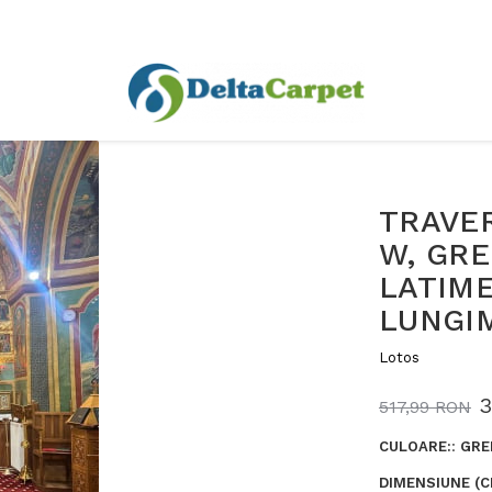
TRAVER
W, GRE
LATIME
LUNGIM
Lotos
3
517,99 RON
CULOARE:
:
GRE
DIMENSIUNE (C