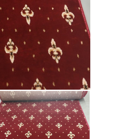
solutii spec
Nu se recom
utilizarea sto
Traversa es