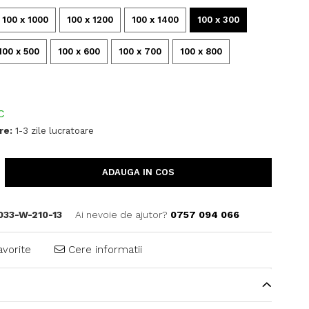
100 x 1000
100 x 1200
100 x 1400
100 x 300
100 x 500
100 x 600
100 x 700
100 x 800
C
re:
1-3 zile lucratoare
ADAUGA IN COS
033-W-210-13
Ai nevoie de ajutor?
0757 094 066
avorite
Cere informatii