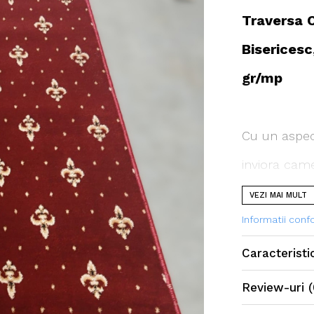
Traversa 
Bisericesc
gr/mp
Cu un aspect
inviora cam
VEZI MAI MULT
Se poate fol
Informatii con
holuri, bucat
Caracteristi
Review-uri
(
Curatarea tr