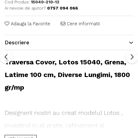
Cod Produs:
15040-210-12
Ai nevoie de ajutor?
0757 094 066
Adauga la Favorite
Cere informatii
Descriere
Traversa Covor, Lotos 15040, Grena,
Latime 100 cm, Diverse Lungimi, 1800
gr/mp
Designerii nostri au creat modelul Lotos ,
investind in el gratie, rafinament si
sensibilitate impecabila a