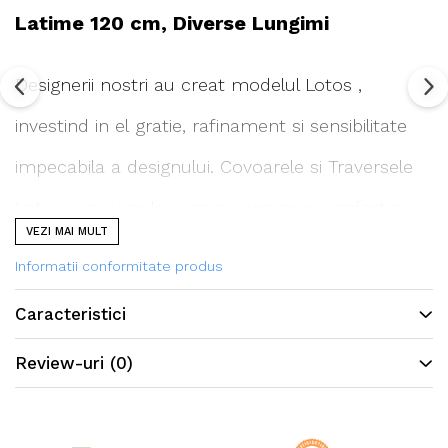
Latime 120 cm, Diverse Lungimi
Designerii nostri au creat modelul Lotos ,
investind in el gratie, rafinament si sensibilitate
impecabila a designului. Covoarele si Traversele
Lotos , vor umple casa cu armonie, confort si
VEZI MAI MULT
liniste.
Informatii conformitate produs
Caracteristici
Traversa este festonata la ambele capete.
Review-uri
(0)