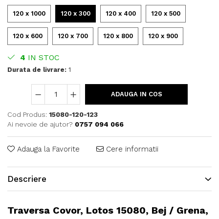
120 x 1000
120 x 300
120 x 400
120 x 500
120 x 600
120 x 700
120 x 800
120 x 900
4
IN STOC
Durata de livrare:
1
ADAUGA IN COS
Cod Produs:
15080-120-123
Ai nevoie de ajutor?
0757 094 066
Adauga la Favorite
Cere informatii
Descriere
Traversa Covor, Lotos 15080, Bej / Grena,