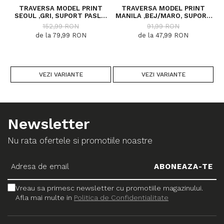
TRAVERSA MODEL PRINT
TRAVERSA MODEL PRINT
SEOUL ,GRI, SUPORT PASLA,
MANILA ,BEJ/MARO, SUPORT
15
LATIME 100 CM, 820 GR/MP
PASLA, LATIME 60 CM, 820
C
152,99 RON
91,99 RON
GR/MP
de la 79,99 RON
de la 47,99 RON
VEZI VARIANTE
VEZI VARIANTE
Newsletter
Nu rata ofertele si promotiile noastre
Vreau sa primesc newsletter cu promotiile magazinului.
Afla mai multe in
Politica de Confidentialitate