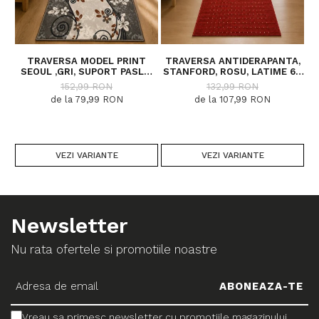
TRAVERSA MODEL PRINT
TRAVERSA ANTIDERAPANTA,
SEOUL ,GRI, SUPORT PASLA,
STANFORD, ROSU, LATIME 67
LATIME 100 CM, 820 GR/MP
CM, DIVERSE LUNGIMI
152,99 RON
132,99 RON
de la 79,99 RON
de la 107,99 RON
VEZI VARIANTE
VEZI VARIANTE
Newsletter
Nu rata ofertele si promotiile noastre
Vreau sa primesc newsletter cu promotiile magazinului.