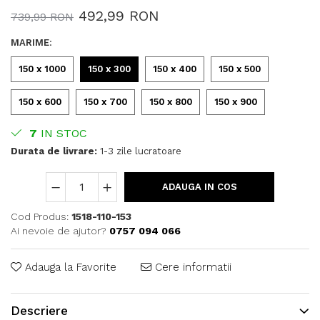
492,99 RON
739,99 RON
MARIME
:
150 x 1000
150 x 300
150 x 400
150 x 500
150 x 600
150 x 700
150 x 800
150 x 900
7
IN STOC
Durata de livrare:
1-3 zile lucratoare
ADAUGA IN COS
Cod Produs:
1518-110-153
Ai nevoie de ajutor?
0757 094 066
Adauga la Favorite
Cere informatii
Descriere