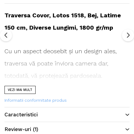
Traversa Covor, Lotos 1518, Bej, Latime
150 cm, Diverse Lungimi, 1800 gr/mp
Cu un aspect deosebit și un design ales,
traversa vă poate înviora camera dar,
totodată, vă protejează pardoseala.
VEZI MAI MULT
Informatii conformitate produs
Se poate folosi atât în camera de zi cât și în
Caracteristici
dormitoare, holuri, bucătării, terase și
Review-uri
(1)