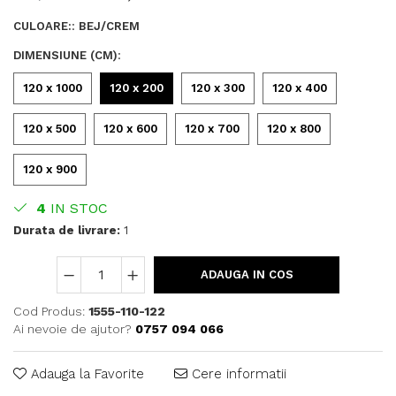
CULOARE:
:
BEJ/CREM
DIMENSIUNE (CM)
:
120 x 1000
120 x 200
120 x 300
120 x 400
120 x 500
120 x 600
120 x 700
120 x 800
120 x 900
4
IN STOC
Durata de livrare:
1
ADAUGA IN COS
Cod Produs:
1555-110-122
Ai nevoie de ajutor?
0757 094 066
Adauga la Favorite
Cere informatii