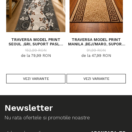
TRAVERSA MODEL PRINT
TRAVERSA MODEL PRINT
SEOUL ,GRI, SUPORT PASLA,
MANILA ,BEJ/MARO, SUPORT
15
LATIME 100 CM, 820 GR/MP
PASLA, LATIME 60 CM, 820
C
152,99 RON
91,99 RON
GR/MP
de la 79,99 RON
de la 47,99 RON
VEZI VARIANTE
VEZI VARIANTE
Newsletter
Nu rata ofertele si promotiile noastre