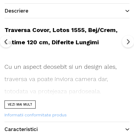
Descriere
Traversa Covor, Lotos 1555, Bej/Crem,
Latime 120 cm, Diferite Lungimi
Cu un aspect deosebit si un design ales,
traversa va poate inviora camera dar,
totodata va protejeaza pardoseala.
VEZI MAI MULT
Se poate folosi atat in camera de zi cat si in
Informatii conformitate produs
dormitoare, holuri, bucatarii, terase si
Caracteristici