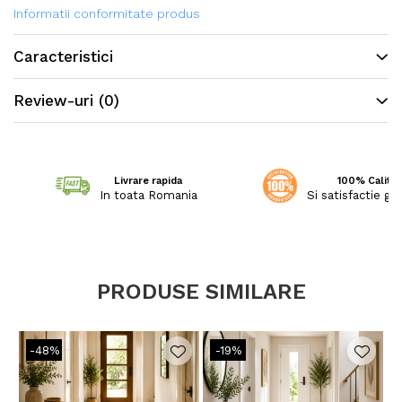
Se poate folosi atat in camera de zi cat si in
Informatii conformitate produs
dormitoare, holuri, bucatarii, terase si
Caracteristici
balcoane.
Review-uri
(0)
Curatarea traversei nu va fi niciodata o
Livrare rapida
100% Calitat
In toata Romania
Si satisfactie ga
povara. Folositi solutii special destinate
curatarii covoarelor si mochetelor. Nu se
recomanda spalarea la masina de spalat
PRODUSE SIMILARE
rufe si utilizarea stoarcerii.
-48%
-19%
Traversa este festonata la ambele capete.