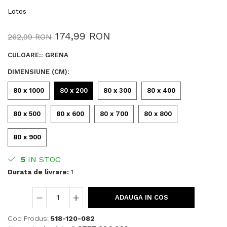
Lotos
174,99 RON
262,99 RON
CULOARE:
:
GRENA
DIMENSIUNE (CM)
:
80 x 1000
80 x 200
80 x 300
80 x 400
80 x 500
80 x 600
80 x 700
80 x 800
80 x 900
5
IN STOC
Durata de livrare:
1
ADAUGA IN COS
Cod Produs:
518-120-082