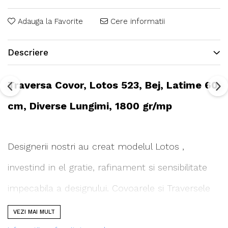
Adauga la Favorite
Cere informatii
Descriere
Traversa Covor, Lotos 523, Bej, Latime 60
cm, Diverse Lungimi, 1800 gr/mp
Designerii nostri au creat modelul Lotos ,
investind in el gratie, rafinament si sensibilitate
impecabila a designului. Covoarele si Traversele
Lotos , vor umple casa cu armonie, confort si
VEZI MAI MULT