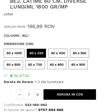
BEJ, LATIME 60 CM, DIVERSE
LUNGIMI, 1800 GR/MP
Lotos
196,99 RON
295,99 RON
CULOARE:
:
BEJ
DIMENSIUNE (CM)
:
60 x 1000
60 x 300
60 x 400
60 x 500
60 x 600
60 x 700
60 x 800
60 x 900
5
IN STOC
Durata de livrare:
1-3 zile lucratoare
ADAUGA IN COS
Cod Produs:
523-100-063
Ai nevoie de ajutor?
0757 094 066