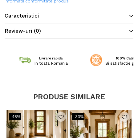
liniste.
Informatii conformitate produs
Caracteristici
Traversa este festonata la ambele capete.
Review-uri
(0)
Livrare rapida
100% Calitat
In toata Romania
Si satisfactie ga
PRODUSE SIMILARE
-48%
-33%