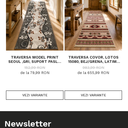
TRAVERSA MODEL PRINT
TRAVERSA COVOR, LOTOS
SEOUL ,GRI, SUPORT PASLA,
15080, BEJ/GRENA, LATIME
5
LATIME 100 CM, 820 GR/MP
200 CM, DIVERSE LUNGIMI
152,99 RON
983,99 RON
de la 79,99 RON
de la 655,99 RON
VEZI VARIANTE
VEZI VARIANTE
Newsletter