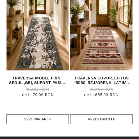
Traversa este festonata la ambele capete.
TRAVERSA MODEL PRINT
TRAVERSA COVOR, LOTOS
SEOUL ,GRI, SUPORT PASLA,
15080, BEJ/GRENA, LATIME
5
LATIME 100 CM, 820 GR/MP
200 CM, DIVERSE LUNGIMI
152,99 RON
983,99 RON
de la 79,99 RON
de la 655,99 RON
VEZI VARIANTE
VEZI VARIANTE