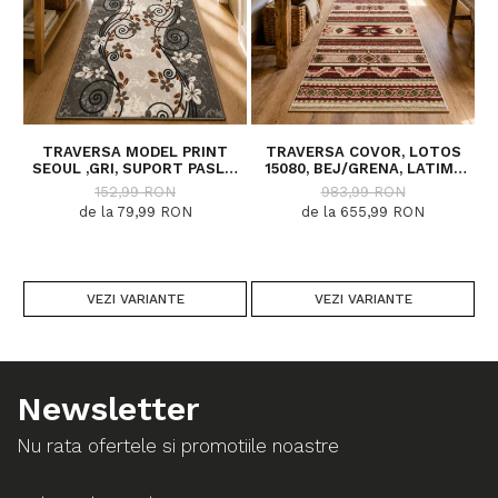
TRAVERSA MODEL PRINT
TRAVERSA COVOR, LOTOS
SEOUL ,GRI, SUPORT PASLA,
15080, BEJ/GRENA, LATIME
5
LATIME 100 CM, 820 GR/MP
200 CM, DIVERSE LUNGIMI
152,99 RON
983,99 RON
de la 79,99 RON
de la 655,99 RON
VEZI VARIANTE
VEZI VARIANTE
Newsletter
Nu rata ofertele si promotiile noastre