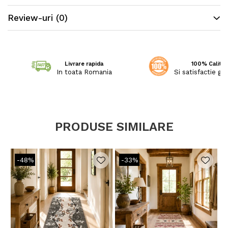
Review-uri
(0)
Traversa este festonata la ambele capete.
Livrare rapida
100% Calitat
In toata Romania
Si satisfactie ga
PRODUSE SIMILARE
-48%
-33%