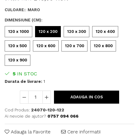
CULOARE:
:
MARO
DIMENSIUNE (CM)
:
120 x 1000
120 x 200
120 x 300
120 x 400
120 x 500
120 x 600
120 x 700
120 x 800
120 x 900
5
IN STOC
Durata de livrare:
1
ADAUGA IN COS
Cod Produs:
24070-120-122
Ai nevoie de ajutor?
0757 094 066
Adauga la Favorite
Cere informatii