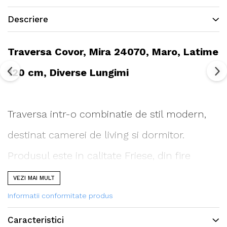
Descriere
Traversa Covor, Mira 24070, Maro, Latime
120 cm, Diverse Lungimi
Traversa intr-o combinatie de stil modern,
destinat camerei de living si dormitor.
Produsul este in calitate Friese, din fire
rasucite intr-un mod special, ceea ce
VEZI MAI MULT
permite sa confere covorului o textura si
Informatii conformitate produs
stralucire deosebita.
Caracteristici