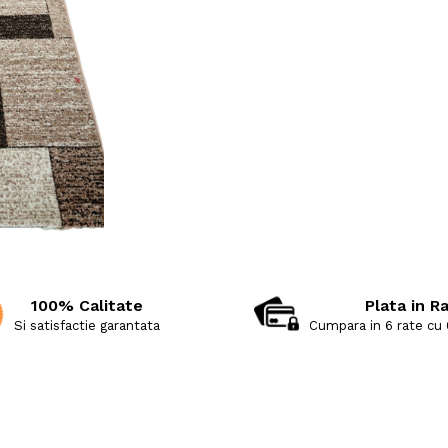
100% Calitate
Plata in R
Si satisfactie garantata
Cumpara in 6 rate cu