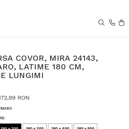
SA COVOR, MIRA 24143,
RO, LATIME 180 CM,
E LUNGIMI
372,99 RON
/MARO
M)
:
180 x 200
180 x 300
180 x 400
180 x 500