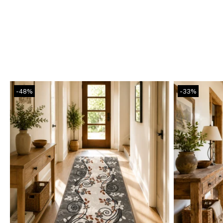
-48%
-33%