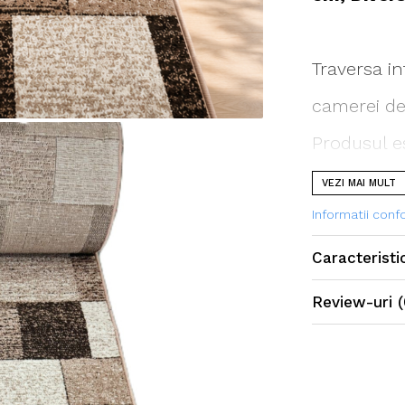
Traversa in
camerei de 
Produsul est
un mod spe
VEZI MAI MULT
covorului o
Informatii con
Caracteristi
Traversa e
Review-uri
(