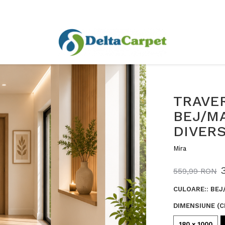
TRAVER
BEJ/MA
DIVERS
Mira
559,99 RON
CULOARE:
:
BEJ
DIMENSIUNE (C
180 x 1000