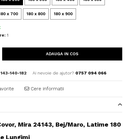
180 x 700
180 x 800
180 x 900
C
re:
1
ADAUGA IN COS
143-140-182
Ai nevoie de ajutor?
0757 094 066
avorite
Cere informatii
ovor, Mira 24143, Bej/Maro, Latime 180
se Lungimi