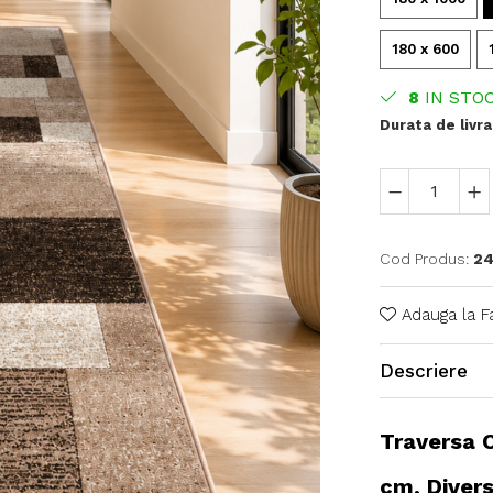
180 x 600
8
IN STO
Durata de livra
Cod Produs:
24
Adauga la F
Descriere
Traversa C
cm, Diver