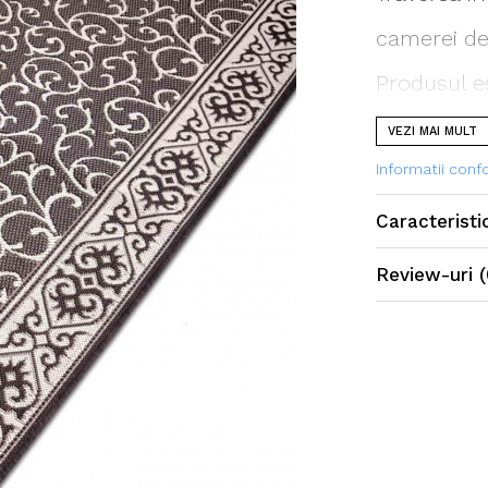
camerei de 
Produsul est
un mod spe
VEZI MAI MULT
covorului o
Informatii con
Caracteristi
Traversa e
Review-uri
(