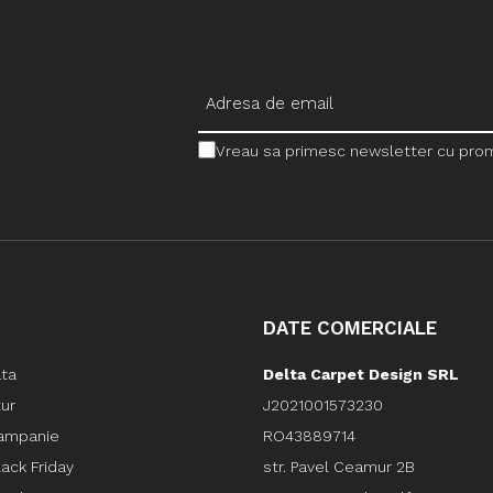
Vreau sa primesc newsletter cu promo
DATE COMERCIALE
ata
Delta Carpet Design SRL
tur
J2021001573230
ampanie
RO43889714
ack Friday
str. Pavel Ceamur 2B