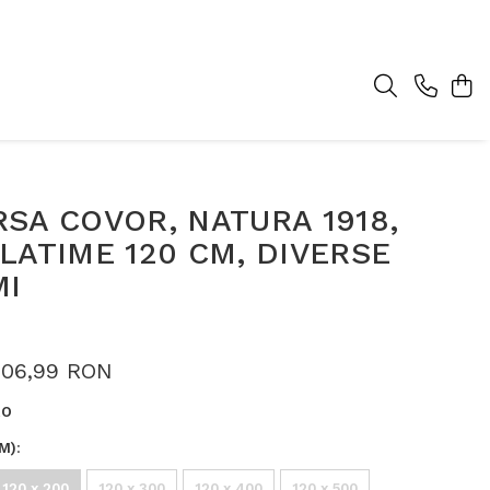
SA COVOR, NATURA 1918,
LATIME 120 CM, DIVERSE
MI
206,99 RON
RO
M)
:
120 x 200
120 x 300
120 x 400
120 x 500