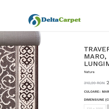
TRAVER
MARO, 
LUNGI
Natura
310,99 RON
CULOARE:
:
MA
DIMENSIUNE (C
120 x 1000