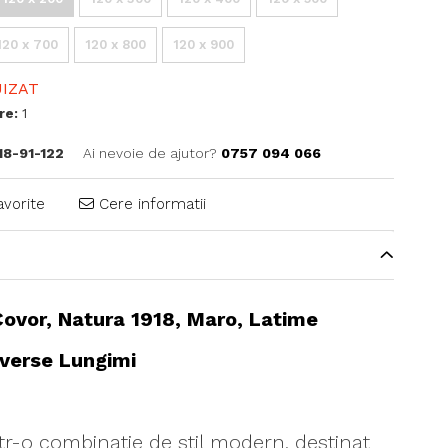
120 x 700
120 x 800
120 x 900
IZAT
re:
1
18-91-122
Ai nevoie de ajutor?
0757 094 066
avorite
Cere informatii
ovor, Natura 1918, Maro, Latime
iverse Lungimi
tr-o combinatie de stil modern, destinat