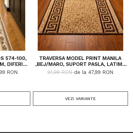
S 574-100,
TRAVERSA MODEL PRINT MANILA
M, DIFERITE
,BEJ/MARO, SUPORT PASLA, LATIME
R/MP
60 CM, 820 GR/MP
,99 RON
91,99 RON
de la 47,99 RON
VEZI VARIANTE