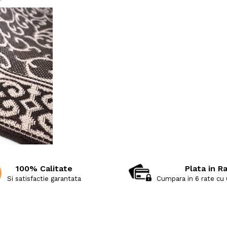
100% Calitate
Plata in R
Si satisfactie garantata
Cumpara in 6 rate cu