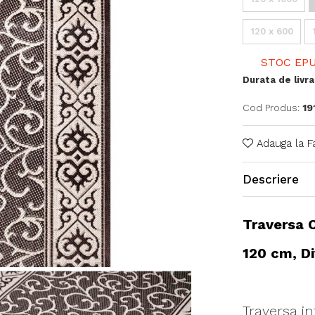
120 x 600
STOC EPU
Durata de livra
Cod Produs:
19
Adauga la F
Descriere
Traversa C
120 cm, D
Traversa in