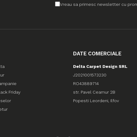
Vreau sa primesc newsletter cu promo
DATE COMERCIALE
ata
Delta Carpet Design SRL
tur
J2021001573230
ampanie
RO43889714
ack Friday
str. Pavel Ceamur 2B
uselor
Popesti Leordeni, Ilfov
etur