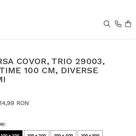
SA COVOR, TRIO 29003,
ATIME 100 CM, DIVERSE
MI
114,99 RON
M)
:
100 x 200
100 x 300
100 x 400
100 x 500