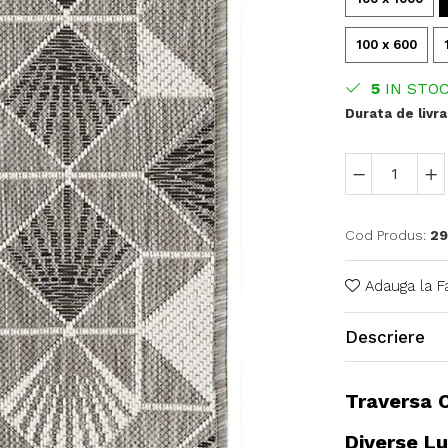
100 x 600
5
IN STO
Durata de livra
Cod Produs:
29
Adauga la F
Descriere
Traversa C
Diverse L