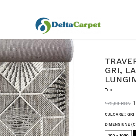
TRAVER
GRI, L
LUNGI
Trio
172,99 RON
CULOARE:
:
GRI
DIMENSIUNE (C
100 x 1000