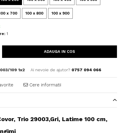
100 x 700
100 x 800
100 x 900
C
re:
1
ADAUGA IN COS
003/109 1x2
Ai nevoie de ajutor?
0757 094 066
avorite
Cere informatii
ovor, Trio 29003,Gri, Latime 100 cm,
ungimi