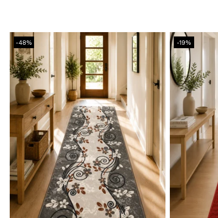
-48%
-19%