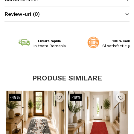
OEKO-TEX®,
Review-uri
(0)
garantand absenta substantelor nocive in
cantitati care ar putea dauna sanatatii.
Livrare rapida
100% Calitat
In toata Romania
Si satisfactie ga
Caracteristici:
PRODUSE SIMILARE
Super-rezistent - fabricat din 100%
polipropilena de cea mai inalta calitate.
-48%
-19%
Proprietati antistatic.
Potrivit pentru pardoseli incalzite.