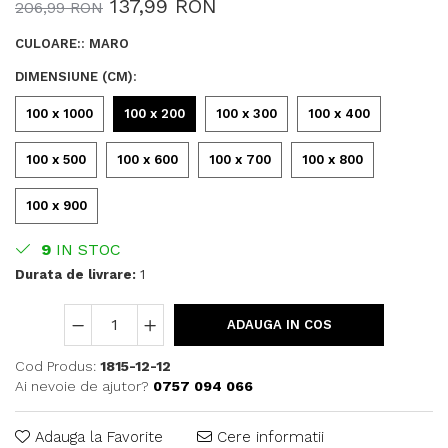
137,99 RON
206,99 RON
CULOARE:
:
MARO
DIMENSIUNE (CM)
:
100 x 1000
100 x 200
100 x 300
100 x 400
100 x 500
100 x 600
100 x 700
100 x 800
100 x 900
9
IN STOC
Durata de livrare:
1
ADAUGA IN COS
Cod Produs:
1815-12-12
Ai nevoie de ajutor?
0757 094 066
Adauga la Favorite
Cere informatii