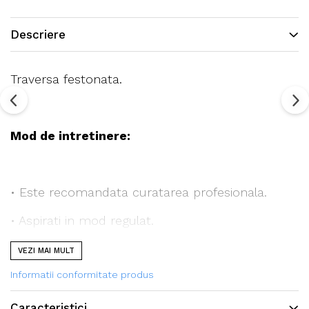
Descriere
Traversa festonata.
Mod de intretinere:
• Este recomandata curatarea profesionala.
• Aspirati in mod regulat.
VEZI MAI MULT
Informatii conformitate produs
Toate covoarele noastre sunt certificate
conform standardului STANDARD 100 de catre
Caracteristici