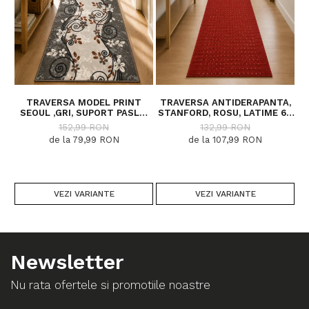
TRAVERSA MODEL PRINT
TRAVERSA ANTIDERAPANTA,
SEOUL ,GRI, SUPORT PASLA,
STANFORD, ROSU, LATIME 67
LATIME 100 CM, 820 GR/MP
CM, DIVERSE LUNGIMI
152,99 RON
132,99 RON
de la 79,99 RON
de la 107,99 RON
VEZI VARIANTE
VEZI VARIANTE
Newsletter
Nu rata ofertele si promotiile noastre