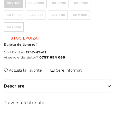
60 x 100
60 x 1000
60 x 200
60 x 300
60 x 500
60 x 600
60 x 700
60 x 800
60 x 900
STOC EPUIZAT
Durata de livrare:
1
Cod Produs:
1257-43-61
Ai nevoie de ajutor?
0757 094 066
Adauga la Favorite
Cere informatii
Descriere
Traversa festonata.