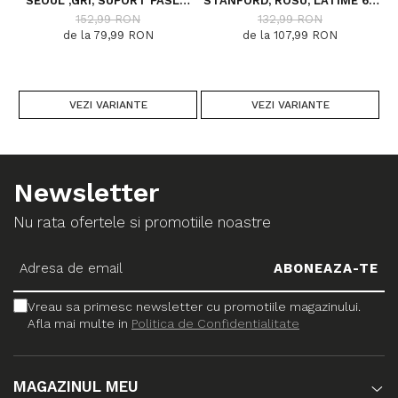
SEOUL ,GRI, SUPORT PASLA,
STANFORD, ROSU, LATIME 67
LATIME 100 CM, 820 GR/MP
CM, DIVERSE LUNGIMI
152,99 RON
132,99 RON
de la 79,99 RON
de la 107,99 RON
VEZI VARIANTE
VEZI VARIANTE
Newsletter
Nu rata ofertele si promotiile noastre
Vreau sa primesc newsletter cu promotiile magazinului.
Afla mai multe in
Politica de Confidentialitate
MAGAZINUL MEU