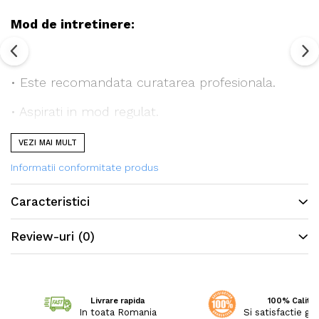
Mod de intretinere:
• Este recomandata curatarea profesionala.
• Aspirati in mod regulat.
VEZI MAI MULT
Informatii conformitate produs
Toate covoarele noastre sunt certificate
conform standardului STANDARD 100 de catre
Caracteristici
OEKO-TEX®, garantand absenta substantelor
Review-uri
(0)
nocive in cantitati care ar putea dauna sanatatii.
Livrare rapida
100% Calitat
In toata Romania
Si satisfactie ga
Caracteristici: