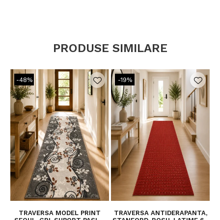
Super-rezistent - fabricat din 100%
PRODUSE SIMILARE
polipropilena de cea mai inalta calitate.
Proprietati antistatic.
-48%
-19%
Potrivit pentru pardoseli incalzite.
TRAVERSA MODEL PRINT
TRAVERSA ANTIDERAPANTA,