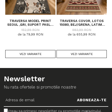
TRAVERSA MODEL PRINT
TRAVERSA COVOR, LOTOS
SEOUL ,GRI, SUPORT PASLA,
15080, BEJ/GRENA, LATIME
M
LATIME 100 CM, 820 GR/MP
200 CM, DIVERSE LUNGIMI
152,99 RON
983,99 RON
de la 79,99 RON
de la 655,99 RON
VEZI VARIANTE
VEZI VARIANTE
Newsletter
Nu rata ofertele si promotiile noastre
Vreau sa primesc newsletter cu promotiile magazinului.