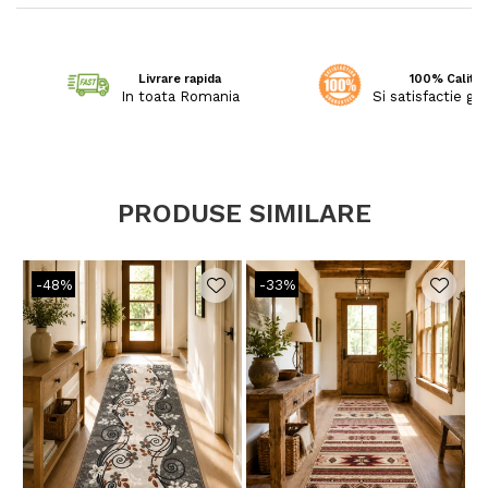
garantand absenta substantelor nocive in
cantitati care ar putea dauna sanatatii.
Livrare rapida
100% Calitat
In toata Romania
Si satisfactie ga
Caracteristici:
PRODUSE SIMILARE
Super-rezistent - fabricat din 100%
polipropilena de cea mai inalta calitate.
-48%
-33%
Proprietati antistatic.
Potrivit pentru pardoseli incalzite.