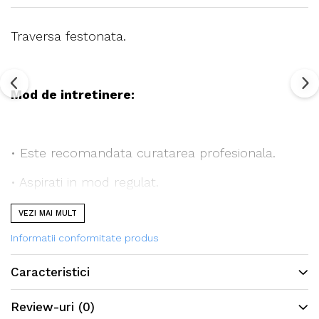
Traversa festonata.
Mod de intretinere:
• Este recomandata curatarea profesionala.
• Aspirati in mod regulat.
VEZI MAI MULT
Informatii conformitate produs
Toate covoarele noastre sunt certificate
conform standardului STANDARD 100 de catre
Caracteristici
OEKO-TEX®,
Review-uri
(0)