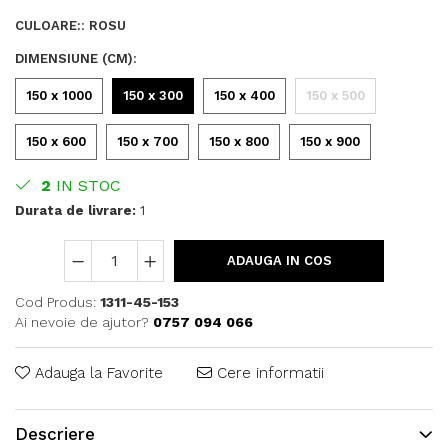
CULOARE:
:
ROSU
DIMENSIUNE (CM)
:
150 x 1000
150 x 300
150 x 400
150 x 500
150 x 600
150 x 700
150 x 800
150 x 900
2
IN STOC
Durata de livrare:
1
ADAUGA IN COS
Cod Produs:
1311-45-153
Ai nevoie de ajutor?
0757 094 066
Adauga la Favorite
Cere informatii
Descriere