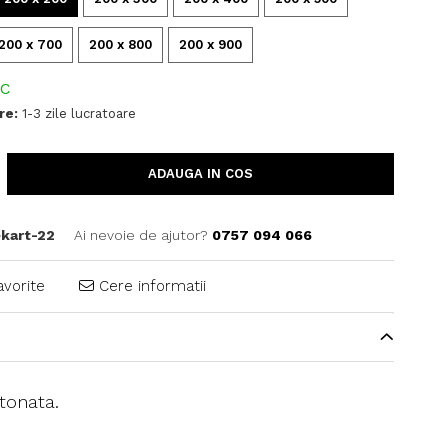
200 x 700
200 x 800
200 x 900
OC
re:
1-3 zile lucratoare
ADAUGA IN COS
kart-22
Ai nevoie de ajutor?
0757 094 066
avorite
Cere informatii
tonata.