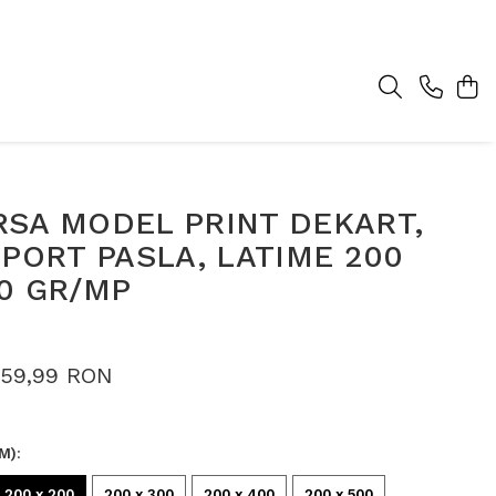
RSA MODEL PRINT DEKART,
UPORT PASLA, LATIME 200
0 GR/MP
159,99 RON
M)
:
200 x 200
200 x 300
200 x 400
200 x 500