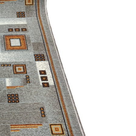
Super-rezi
cea mai in
Proprietati
Potrivit p