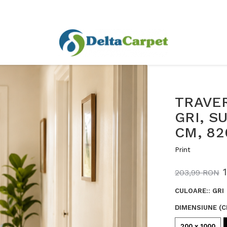
TRAVE
GRI, S
CM, 82
Print
203,99 RON
CULOARE:
:
GRI
DIMENSIUNE (C
200 x 1000