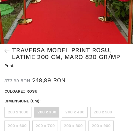
TRAVERSA MODEL PRINT ROSU,
LATIME 200 CM, MARO 820 GR/MP
Print
249,99 RON
373,99 RON
CULOARE:
:
ROSU
DIMENSIUNE (CM)
:
200 x 1000
200 x 300
200 x 400
200 x 500
200 x 600
200 x 700
200 x 800
200 x 900