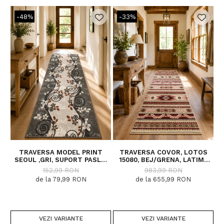
polipropilena de cea mai inalta calitate.
-48%
-33%
Proprietati antistatic.
Potrivit pentru pardoseli incalzite.
TRAVERSA MODEL PRINT
TRAVERSA COVOR, LOTOS
SEOUL ,GRI, SUPORT PASLA,
15080, BEJ/GRENA, LATIME
5
LATIME 100 CM, 820 GR/MP
200 CM, DIVERSE LUNGIMI
152,99 RON
983,99 RON
de la 79,99 RON
de la 655,99 RON
VEZI VARIANTE
VEZI VARIANTE