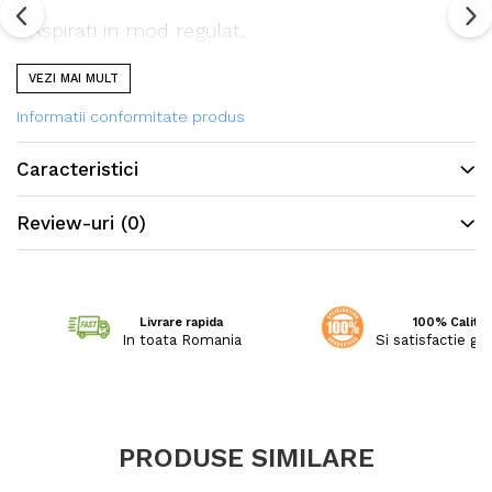
• Aspirati in mod regulat.
VEZI MAI MULT
Informatii conformitate produs
Toate covoarele noastre sunt certificate
conform standardului STANDARD 100 de catre
Caracteristici
OEKO-TEX®,
Review-uri
(0)
garantand absenta substantelor nocive in
cantitati care ar putea dauna sanatatii.
Livrare rapida
100% Calitat
In toata Romania
Si satisfactie ga
Caracteristici:
PRODUSE SIMILARE
Super-rezistent - fabricat din 100%