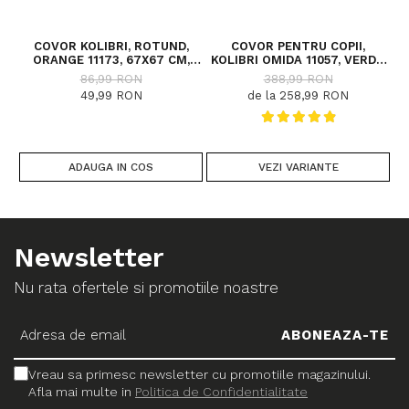
COVOR KOLIBRI, ROTUND,
COVOR PENTRU COPII,
ORANGE 11173, 67X67 CM,
KOLIBRI OMIDA 11057, VERDE,
2300 GR/MP
DIVERSE DIMENSIUNI, 2200
86,99 RON
388,99 RON
GR/MP
49,99 RON
de la 258,99 RON
ADAUGA IN COS
VEZI VARIANTE
Newsletter
Nu rata ofertele si promotiile noastre
Vreau sa primesc newsletter cu promotiile magazinului.
Afla mai multe in
Politica de Confidentialitate