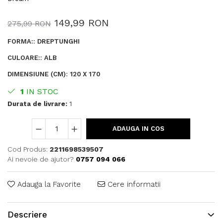
149,99 RON
275,99 RON
FORMA:
:
DREPTUNGHI
CULOARE:
:
ALB
DIMENSIUNE (CM)
:
120 X 170
1
IN STOC
Durata de livrare:
1
ADAUGA IN COS
Cod Produs:
2211698539507
Ai nevoie de ajutor?
0757 094 066
Adauga la Favorite
Cere informatii
Descriere