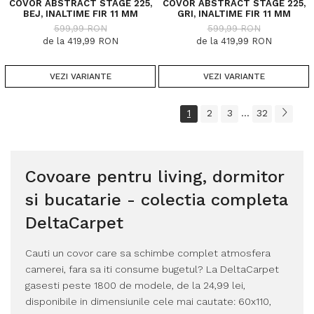
COVOR ABSTRACT STAGE 225,
COVOR ABSTRACT STAGE 225,
BEJ, INALTIME FIR 11 MM
GRI, INALTIME FIR 11 MM
599,99 RON
599,99 RON
de la 419,99 RON
de la 419,99 RON
VEZI VARIANTE
VEZI VARIANTE
1
2
3
32
...
Covoare pentru living, dormitor
si bucatarie - colectia completa
DeltaCarpet
Cauti un covor care sa schimbe complet atmosfera
camerei, fara sa iti consume bugetul? La DeltaCarpet
gasesti peste 1800 de modele, de la 24,99 lei,
disponibile in dimensiunile cele mai cautate: 60x110,