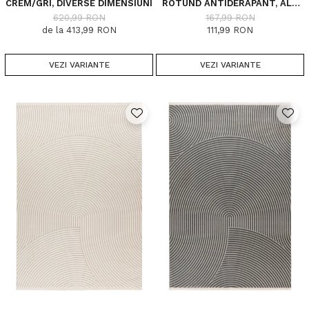
CREM/GRI, DIVERSE DIMENSIUNI
ROTUND ANTIDERAPANT, ALB
060, DIVERSE DIMENSIUNI, 1650
620,99 RON
167,99 RON
GR/MP
de la 413,99 RON
111,99 RON
VEZI VARIANTE
VEZI VARIANTE