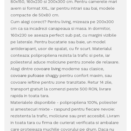
80x150, 160x230 si 200x300 cm. Pentru camerele mari
avem si format XXL, iar pentru intrari sau bai, modele
compacte de 50x80 cm.
Cum alegi corect? Pentru living, mizeaza pe 200x300
cm ca sa incadrezi canapeaua si masa. In dormitor,
160x230 se aseaza perfect sub pat, cu margini vizibile
pe laterale. Pentru bucatarie sau baie, un model
antiderapant, usor de spalat, cu fir scurt. Materialul
conteaza: polipropilena rezista la trafic si pete, iar
poliesterul aduce moliciune pentru zonele de relaxare.
Alegi dintre
covoare living
moderne sau clasice,
covoare pufoase
shaggy pentru confort maxim, sau
covoare ieftine pentru zone tranzitate. Retur 14 zile,
transport gratuit la comenzi peste 500 RON, livrare
rapida in toata tara.
Materialele disponibile - polipropilena 100%, poliester
si amestecuri mixte - raspund pentru fiecare nevoie:
rezistenta la trafic, moliciune sau pret accesibil. Livram
in toata tara cu firma de curierat verificata si ambalare
care protejeaza muchiile covorului pe drum. Daca nu