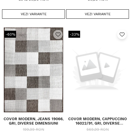
VEZI VARIANTE
VEZI VARIANTE
-60%
-33%
COVOR MODERN, JEANS 19066,
COVOR MODERN, CAPPUCCINO
GRI, DIVERSE DIMENSIUNI
16022/91, GRI, DIVERSE
DIMENSIUNI, 1700 GR/MP
199,99 RON
569,99 RON