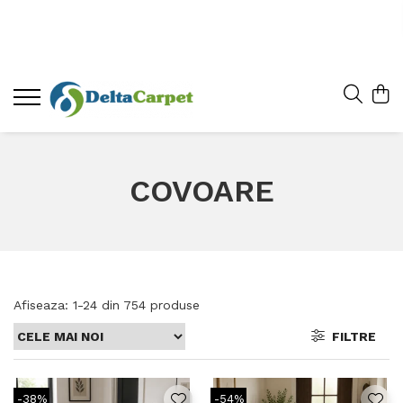
COVOARE
Afiseaza:
1-
24
din
754
produse
FILTRE
-38%
-54%