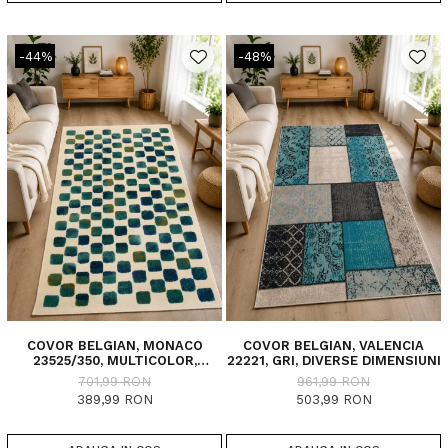
-44%
-48%
COVOR BELGIAN, MONACO
COVOR BELGIAN, VALENCIA
23525/350, MULTICOLOR,
22221, GRI, DIVERSE DIMENSIUNI
DIVERSE DIMENSIUNI
701,99 RON
961,99 RON
389,99 RON
503,99 RON