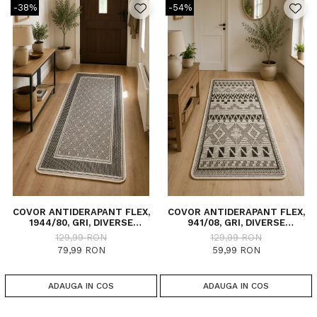
-38%
-54%
COVOR ANTIDERAPANT FLEX,
COVOR ANTIDERAPANT FLEX,
1944/80, GRI, DIVERSE
941/08, GRI, DIVERSE
DIMENSIUNI
DIMENSIUNI
129,99 RON
129,99 RON
79,99 RON
59,99 RON
ADAUGA IN COS
ADAUGA IN COS