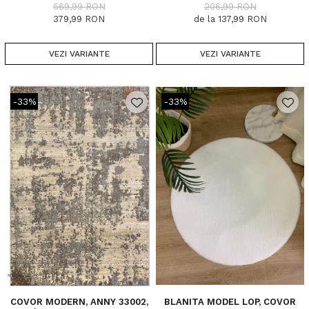
DIMENSIUNI, 1700 GR/MP
569,99 RON
206,99 RON
379,99 RON
de la 137,99 RON
VEZI VARIANTE
VEZI VARIANTE
-33%
-33%
COVOR MODERN, ANNY 33002,
BLANITA MODEL LOP, COVOR