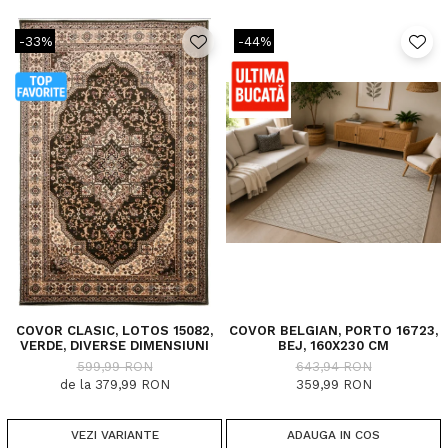
-33%
-44%
COVOR CLASIC, LOTOS 15082,
COVOR BELGIAN, PORTO 16723,
VERDE, DIVERSE DIMENSIUNI
BEJ, 160X230 CM
599,99 RON
643,94 RON
de la 379,99 RON
359,99 RON
VEZI VARIANTE
ADAUGA IN COS