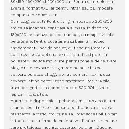
80x150, 160x230 si 200x300 cm. Pentru camerele mari
avem si format XXL, iar pentru intrari sau bai, modele
compacte de 50x80 cm.
Cum alegi corect? Pentru living, mizeaza pe 200x300
cm ca sa incadrezi canapeaua si masa. In dormitor,
160x230 se aseaza perfect sub pat, cu margini vizibile
pe laterale. Pentru bucatarie sau baie, un model
antiderapant, usor de spalat, cu fir scurt. Materialul
conteaza: polipropilena rezista la trafic si pete, iar
poliesterul aduce moliciune pentru zonele de relaxare.
Alegi dintre
covoare living
moderne sau clasice,
covoare pufoase
shaggy pentru confort maxim, sau
covoare ieftine pentru zone tranzitate. Retur 14 zile,
transport gratuit la comenzi peste 500 RON, livrare
rapida in toata tara.
Materialele disponibile - polipropilena 100%, poliester
si amestecuri mixte - raspund pentru fiecare nevoie:
rezistenta la trafic, moliciune sau pret accesibil. Livram
in toata tara cu firma de curierat verificata si ambalare
care protejeaza muchiile covorului pe drum. Daca nu