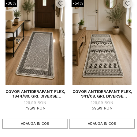
-38%
-54%
COVOR ANTIDERAPANT FLEX,
COVOR ANTIDERAPANT FLEX,
1944/80, GRI, DIVERSE
941/08, GRI, DIVERSE
DIMENSIUNI
DIMENSIUNI
129,99 RON
129,99 RON
79,99 RON
59,99 RON
ADAUGA IN COS
ADAUGA IN COS