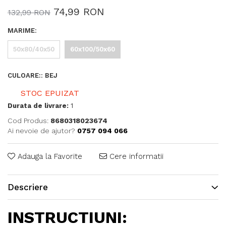
74,99 RON
132,99 RON
MARIME
:
50x80/40x50
60x100/50x60
CULOARE:
:
BEJ
STOC EPUIZAT
Durata de livrare:
1
Cod Produs:
8680318023674
Ai nevoie de ajutor?
0757 094 066
Adauga la Favorite
Cere informatii
Descriere
INSTRUCTIUNI: