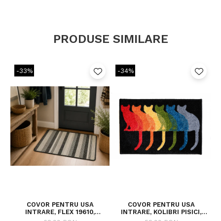
PRODUSE SIMILARE
-33%
-34%
COVOR PENTRU USA
COVOR PENTRU USA
INTRARE, FLEX 19610,
INTRARE, KOLIBRI PISICI,
ANTIDERAPANT, GRI, 50X80
40X60 CM, 2200 GR/MP