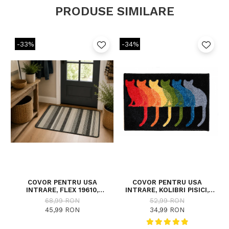
PRODUSE SIMILARE
-33%
-34%
COVOR PENTRU USA
COVOR PENTRU USA
INTRARE, FLEX 19610,
INTRARE, KOLIBRI PISICI,
ANTIDERAPANT, GRI, 50X80
40X60 CM, 2200 GR/MP
68,99 RON
52,99 RON
CM
45,99 RON
34,99 RON