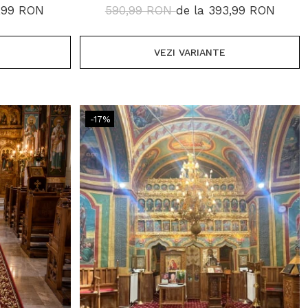
00 GR/MP
LUNGIMI, 1800 GR/MP
7,99 RON
590,99 RON
de la 393,99 RON
VEZI VARIANTE
-17%