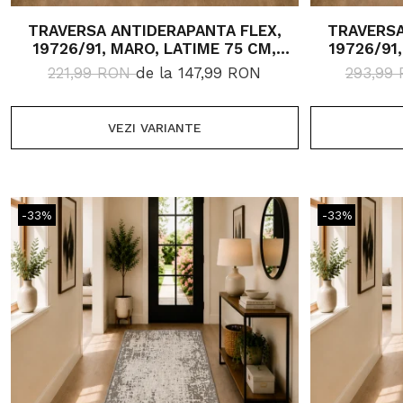
TRAVERSA ANTIDERAPANTA FLEX,
TRAVERSA
19726/91, MARO, LATIME 75 CM,
19726/91
DIVERSE LUNGIMI
D
221,99 RON
de la 147,99 RON
293,99
VEZI VARIANTE
-33%
-33%