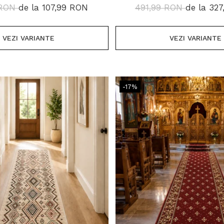
IVERSE LUNGIMI
DIFERITE LUNGIMI, 18
 RON
de la 107,99 RON
491,99 RON
de la 32
VEZI VARIANTE
VEZI VARIANTE
-17%