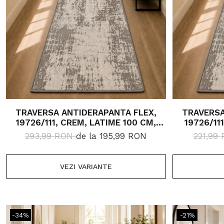
TRAVERSA ANTIDERAPANTA FLEX,
TRAVERSA
19726/111, CREM, LATIME 100 CM,
19726/111, CREM,
DIVERSE LUNGIMI
D
293,99 RON
de la 195,99 RON
221,99
VEZI VARIANTE
-34%
-21%