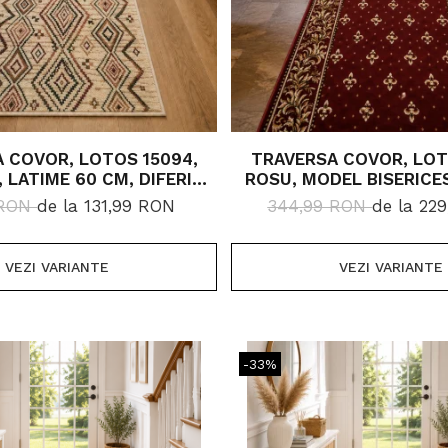
 COVOR, LOTOS 15094,
TRAVERSA COVOR, LOT
, LATIME 60 CM, DIFERITE
ROSU, MODEL BISERICE
GIMI, 1800 GR/MP
100 CM, DIVERSE LUNG
 RON
de la 131,99 RON
344,99 RON
de la 22
GR/MP
VEZI VARIANTE
VEZI VARIANTE
-33%