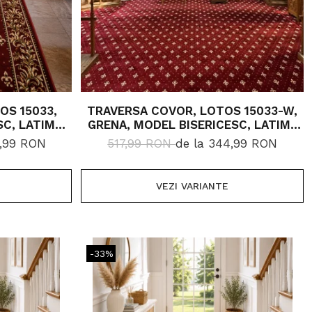
OS 15033,
TRAVERSA COVOR, LOTOS 15033-W,
SC, LATIME
GRENA, MODEL BISERICESC, LATIME
IMI, 1800
100 CM, DIVERSE LUNGIMI, 1800
9,99 RON
517,99 RON
de la 344,99 RON
GR/MP
VEZI VARIANTE
-33%