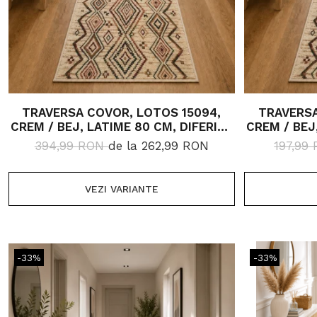
TRAVERSA COVOR, LOTOS 15094,
TRAVERSA
CREM / BEJ, LATIME 80 CM, DIFERITE
CREM / BEJ
LUNGIMI, 1800 GR/MP
LUN
394,99 RON
de la 262,99 RON
197,99
VEZI VARIANTE
-33%
-33%