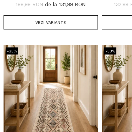
D
199,99 RON
de la 131,99 RON
132,99
VEZI VARIANTE
-33%
-33%